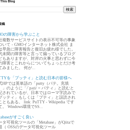
 This Blog
投稿
MOの障害から学ぶこと
社複数サービスサイトの表示不可等の事象
ついて - GMOインターネット株式会社 ま
は早急に障害報告と復旧お疲れ様でした。
代未聞の障害等と言って煽っているブログ
どもありますが、対岸の火事と思わずに今
の障害とこれからについてちょっとだけ考
てみました。 何が...
uTTYを「プッティ」と読む日本の皆様へ
式HPでは英単語の「putty（パテ。充填
）」のように「/ˈpʌti/ = パティ」と読むと
記されているが、日本ではローマ字読みで
プッティ」もしくは「プティ」と誤読され
ともある。 link: PuTTY - Wikipedia です
。 Windows環境でSS...
tabaseがすごく良い
タ可視化ツールの「Metabase」がQiitaで
題（ OSSのデータ可視化ツール