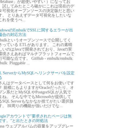
Metabase」が超使いやすい ）になってお
、試してみたところ確かにこれは現在のデ
タ可視化オープンソースの決定版だと思い
す。 とりあえずデータ可視化をしたいな
これを使うべ...
ndowsのEmbulkでSSLに関するエラーが出
場合の対応方法
mbulkというオープンソースで公開してく
さっている ETLがあります。 これの素晴
しいのはJavaで開発されており、Javaの実
環境さえあればマルチプラットフォームで
可能な点です。 GitHub - embulk/embulk:
ulk: Pluggable ...
QL ServerからMySQLへリンクサーバを設定
る
さんはデータベースとして何をお使いです
？ 規模にもよりますがOracleだったり、オ
プン系だとMySQLやPostgreSQLが人気で
よね。 そんな中でもMicrosoftが提供して
るSQL Serverもなかなか捨てがたい選択肢
す。 BI周りの機能が強いだけでな...
oogleアカウントで”要求されたページは無
です。”と出たときの対処法
icasa ウェブアルバムの容量をアップグレー