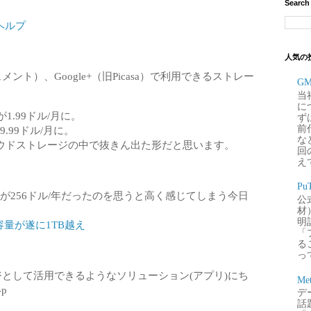
Search
ヘルプ
人気の
ドキュメント）、Google+（旧Picasa）で利用できるストレー
G
当
に
が1.99ドル/月に。
ず
前
9.99ドル/月に。
な
ウドストレージの中で抜きん出た形だと思います。
回
え
P
は1TBが256ドル/年だったのを思うと高く感じてしまう今日
公
材
明
容量が遂に1TB越え
「
るこ
って
トレージとして活用できるようなソリューション(アプリ)にち
Me
p
デー
話