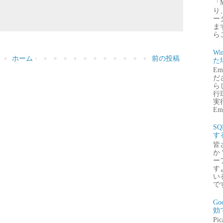
「
り
ー
ま
ら
Wi
ホーム
前の投稿
た
E
だ
ら
行
実行
Emb
S
す
皆
か
ー
す
い
で
G
効
P