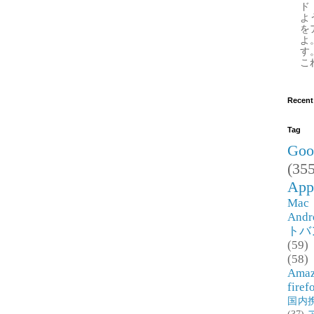
ド
よ
を
よ
す
これ
Recent
Tag
Goo
(355
App
Mac
Andr
トバ
(59)
(58)
Ama
firef
国内