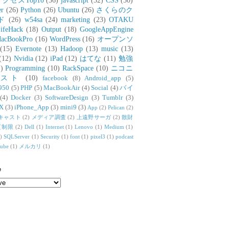
アクセスTop10
(36)
javascript
(32)
CSS
(30)
er
(26)
Python
(26)
Ubuntu
(26)
さくらのク
ド
(26)
w54sa
(24)
marketing
(23)
OTAKU
ifeHack
(18)
Output
(18)
GoogleAppEngine
acBookPro
(16)
WordPress
(16)
オープンソ
(15)
Evernote
(13)
Hadoop
(13)
music
(13)
(12)
Nvidia
(12)
iPad
(12)
はてな
(11)
勉強
)
Programming
(10)
RackSpace
(10)
ニコニ
リスト
(10)
facebook
(8)
Android_app
(5)
950
(5)
PHP
(5)
MacBookAir
(4)
Social
(4)
バイ
(4)
Docker
(3)
SoftwareDesign
(3)
Tumblr
(3)
X
(3)
iPhone_App
(3)
mini9
(3)
App
(2)
Pelican
(2)
キャスト
(2)
メディア調査
(2)
上遠野サーガ
(2)
散財
質制限
(2)
Dell
(1)
Internet
(1)
Lenovo
(1)
Medium
(1)
)
SQLServer
(1)
Security
(1)
font
(1)
pixel3
(1)
podcast
tube
(1)
メルカリ
(1)
e