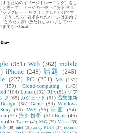
（するためのイメージトレーニング）をし
うと思って、ページの一番下にある 容量
アップグレード をクリックしたわけです
。 そうしたら” 要求されたページは無効で
。”と冷たく言い放たれちゃいまして･･･
までならGmai...
 Entry
gle
(381)
Web
(362)
mobile
)
iPhone
(248)
話題
(245)
le
(227)
PC
(201)
MS
(152)
(150)
Cloud-computing
(143)
oid
(104)
Linux
(102)
RIA
(81)
ソフ
ンク
(65)
ガジェット
(61)
温故知新
Design
(58)
Game
(58)
Windows
Sony
(56)
AWS
(55)
映画
(54)
zon
(51)
海外携帯
(51)
Book
(46)
ox
(46)
Twitter
(40)
MtG
(39)
Yahoo
(39)
携帯
(39)
intel
(38)
au by KDDI
(37)
docomo