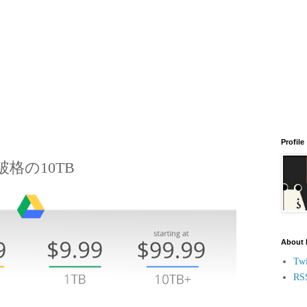
Profile
破格の10TB
About
Twi
RS