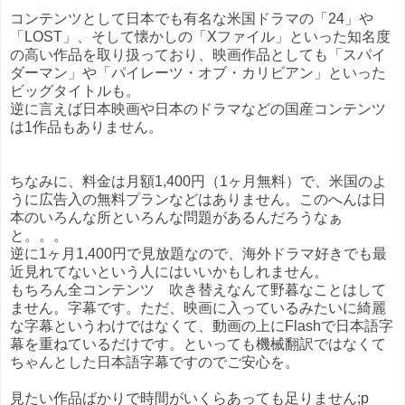
コンテンツとして日本でも有名な米国ドラマの「24」や
「LOST」、そして懐かしの「Xファイル」といった知名度
の高い作品を取り扱っており、映画作品としても「スパイ
ダーマン」や「パイレーツ・オブ・カリビアン」といった
ビッグタイトルも。
逆に言えば日本映画や日本のドラマなどの国産コンテンツ
は1作品もありません。
ちなみに、料金は月額1,400円（1ヶ月無料）で、米国のよ
うに広告入の無料プランなどはありません。このへんは日
本のいろんな所といろんな問題があるんだろうなぁ
と。。。
逆に1ヶ月1,400円で見放題なので、海外ドラマ好きでも最
近見れてないという人にはいいかもしれません。
もちろん全コンテンツ 吹き替えなんて野暮なことはして
ません。字幕です。ただ、映画に入っているみたいに綺麗
な字幕というわけではなくて、動画の上にFlashで日本語字
幕を重ねているだけです。といっても機械翻訳ではなくて
ちゃんとした日本語字幕ですのでご安心を。
見たい作品ばかりで時間がいくらあっても足りません;p