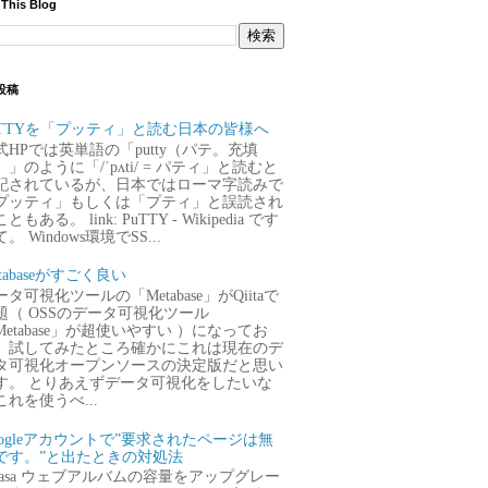
 This Blog
投稿
uTTYを「プッティ」と読む日本の皆様へ
式HPでは英単語の「putty（パテ。充填
）」のように「/ˈpʌti/ = パティ」と読むと
記されているが、日本ではローマ字読みで
プッティ」もしくは「プティ」と誤読され
ともある。 link: PuTTY - Wikipedia です
。 Windows環境でSS...
tabaseがすごく良い
タ可視化ツールの「Metabase」がQiitaで
題（ OSSのデータ可視化ツール
Metabase」が超使いやすい ）になってお
、試してみたところ確かにこれは現在のデ
タ可視化オープンソースの決定版だと思い
す。 とりあえずデータ可視化をしたいな
これを使うべ...
oogleアカウントで”要求されたページは無
です。”と出たときの対処法
icasa ウェブアルバムの容量をアップグレー