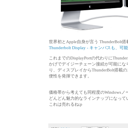
世界初とApple自身が言う Thunder
Thunderbolt Display - キャンバス
これまでのDisplayPortの代わりにTh
かげでデイジーチェーン接続が可能にな
り、ディスプレイからThunderBol
便性を発揮できます。
価格帯から考えても同程度のWindow
どんどん魅力的なラインナップになって
これは売れるね;p