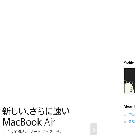
Profile
About
Twi
RS