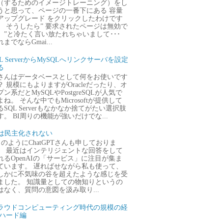
（するためのイメージトレーニング）をし
うと思って、ページの一番下にある 容量
アップグレード をクリックしたわけです
。 そうしたら” 要求されたページは無効で
。”と冷たく言い放たれちゃいまして･･･
までならGmai...
QL ServerからMySQLへリンクサーバを設定
る
さんはデータベースとして何をお使いです
？ 規模にもよりますがOracleだったり、オ
プン系だとMySQLやPostgreSQLが人気で
よね。 そんな中でもMicrosoftが提供して
るSQL Serverもなかなか捨てがたい選択肢
す。 BI周りの機能が強いだけでな...
Iは民主化されない
のようにChatGPTさんも申しておりま
。 最近はインテリジェントな回答をして
れるOpenAIの「サービス」に注目が集ま
ています。 遅ればせながら私も使って、
しかに不気味の谷を超えたような感じを受
ました。 知識量としての物知りというの
はなく、質問の意図を汲み取り...
ラウドコンピューティング時代の規模の経
 ハード編