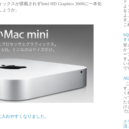
ド
搭載されずIntel HD Graphics 3000に一本化
よ
しょうか。
を
よ
す
これ
S
す
皆
か
ー
す
い
で
A
こ
す
く
っ
た
け
で
に手に入れやすくなりました。
ク
済