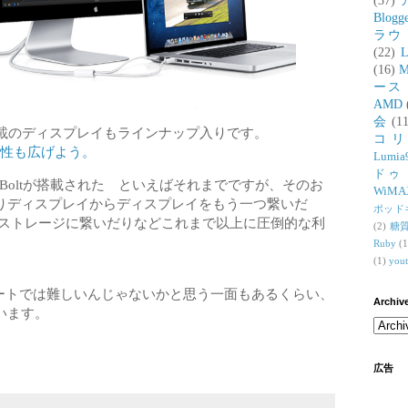
(37)
Blogg
ラウ
(22)
L
(16)
M
ース
AMD
会
(11
Bolt搭載のディスプレイもラインナップ入りです。
コ
も、可能性も広げよう。
Lumia
ドゥ
underBoltが搭載された といえばそれまでですが、そのお
WiMA
りディスプレイからディスプレイをもう一つ繋いだ
ポッド
t搭載のストレージに繋いだりなどこれまで以上に圧倒的な利
(2)
糖
Ruby
(1
(1)
you
sノートでは難しいんじゃないかと思う一面もあるくらい、
Archiv
います。
広告