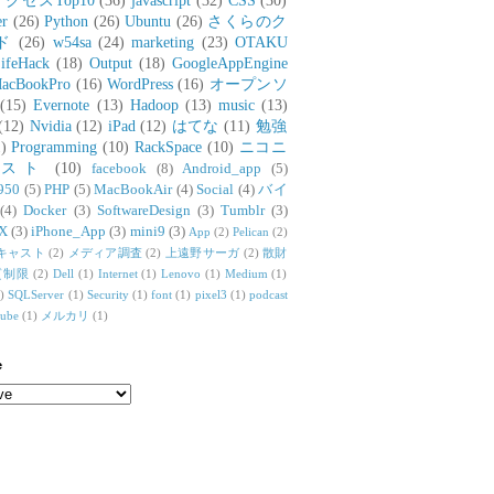
アクセスTop10
(36)
javascript
(32)
CSS
(30)
er
(26)
Python
(26)
Ubuntu
(26)
さくらのク
ド
(26)
w54sa
(24)
marketing
(23)
OTAKU
ifeHack
(18)
Output
(18)
GoogleAppEngine
acBookPro
(16)
WordPress
(16)
オープンソ
(15)
Evernote
(13)
Hadoop
(13)
music
(13)
(12)
Nvidia
(12)
iPad
(12)
はてな
(11)
勉強
)
Programming
(10)
RackSpace
(10)
ニコニ
リスト
(10)
facebook
(8)
Android_app
(5)
950
(5)
PHP
(5)
MacBookAir
(4)
Social
(4)
バイ
(4)
Docker
(3)
SoftwareDesign
(3)
Tumblr
(3)
X
(3)
iPhone_App
(3)
mini9
(3)
App
(2)
Pelican
(2)
キャスト
(2)
メディア調査
(2)
上遠野サーガ
(2)
散財
質制限
(2)
Dell
(1)
Internet
(1)
Lenovo
(1)
Medium
(1)
)
SQLServer
(1)
Security
(1)
font
(1)
pixel3
(1)
podcast
tube
(1)
メルカリ
(1)
e