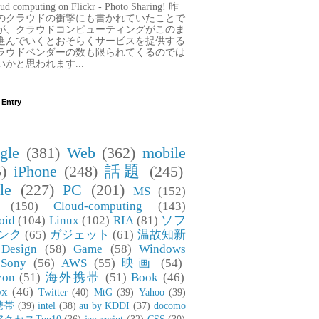
ud computing on Flickr - Photo Sharing! 昨
のクラウドの衝撃にも書かれていたことで
が、クラウドコンピューティングがこのま
進んでいくとおそらくサービスを提供する
ラウドベンダーの数も限られてくるのでは
いかと思われます...
 Entry
gle
(381)
Web
(362)
mobile
)
iPhone
(248)
話題
(245)
le
(227)
PC
(201)
MS
(152)
(150)
Cloud-computing
(143)
oid
(104)
Linux
(102)
RIA
(81)
ソフ
ンク
(65)
ガジェット
(61)
温故知新
Design
(58)
Game
(58)
Windows
Sony
(56)
AWS
(55)
映画
(54)
zon
(51)
海外携帯
(51)
Book
(46)
ox
(46)
Twitter
(40)
MtG
(39)
Yahoo
(39)
携帯
(39)
intel
(38)
au by KDDI
(37)
docomo