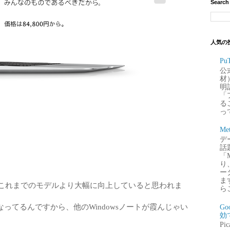
Search
人気の
P
公
材
明
「
るこ
って
Me
デー
話
「
り
ー
ま
ク的にこれまでのモデルより大幅に向上していると思われま
ら
ってるんですから、他のWindowsノートが霞んじゃい
G
効
P