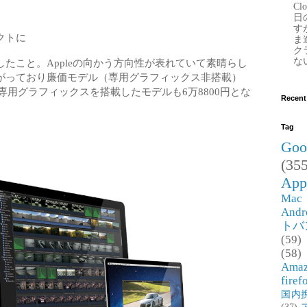
Clo
日
す
クトに
ま
ク
な
たこと。Appleの向かう方向性が表れていて素晴らし
がっており廉価モデル（専用グラフィックス非搭載）
の専用グラフィックスを搭載したモデルも6万8800円とな
Recent
Tag
Goo
(355
App
Mac
Andr
トバ
(59)
(58)
Ama
firef
国内