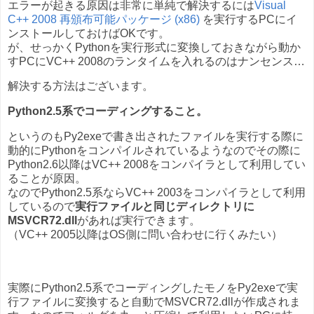
エラーが起きる原因は非常に単純で解決するには
Visual
C++ 2008 再頒布可能パッケージ (x86)
を実行するPCにイ
ンストールしておけばOKです。
が、せっかくPythonを実行形式に変換しておきながら動か
すPCにVC++ 2008のランタイムを入れるのはナンセンス…
解決する方法はございます。
Python2.5系でコーディングすること。
というのもPy2exeで書き出されたファイルを実行する際に
動的にPythonをコンパイルされているようなのでその際に
Python2.6以降はVC++ 2008をコンパイラとして利用してい
ることが原因。
なのでPython2.5系ならVC++ 2003をコンパイラとして利用
しているので
実行ファイルと同じディレクトリに
MSVCR72.dll
があれば実行できます。
（VC++ 2005以降はOS側に問い合わせに行くみたい）
実際にPython2.5系でコーディングしたモノをPy2exeで実
行ファイルに変換すると自動でMSVCR72.dllが作成されま