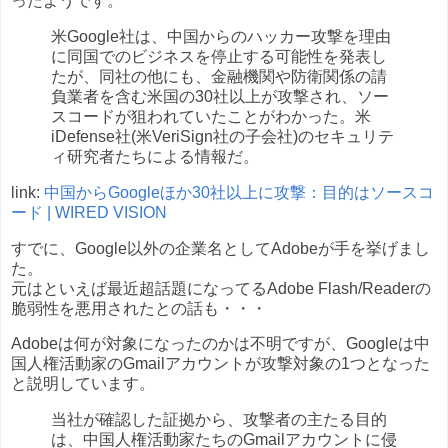
ったようです。
米Google社は、中国からのハッカー攻撃を理由
に同国でのビジネスを停止する可能性を発表し
たが、同社の他にも、金融機関や防衛関係の請
負業者を含む米国の30社以上が攻撃され、ソー
スコードが狙われていたことがわかった。米
iDefense社(米VeriSign社の子会社)のセキュリテ
ィ研究者たちによる情報だ。
link:
中国からGoogleほか30社以上に攻撃：目的はソースコ
ード | WIRED VISION
すでに、Google以外の企業名としてAdobeが手を挙げまし
た。
元はといえば最近超話題になってるAdobe Flash/Readerの
脆弱性を悪用されたとの話も・・・
Adobeは何が対象になったのかは不明ですが、Googleは中
国人権活動家のGmailアカウントが攻撃対象の1つとなった
と説明しています。
当社が確認した証拠から、攻撃者の主たる目的
は、中国人権活動家たちのGmailアカウントに侵