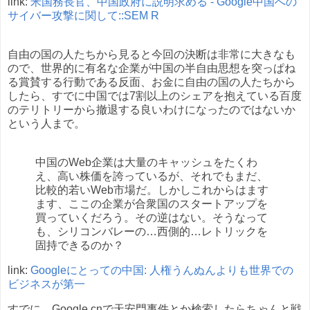
link:
米国務長官、中国政府に説明求める - Google中国への
サイバー攻撃に関して::SEM R
自由の国の人たちから見ると今回の決断は非常に大きなも
ので、世界的に有名な企業が中国の半自由思想を突っぱね
る賞賛する行動である反面、お金に自由の国の人たちから
したら、すでに中国では7割以上のシェアを抱えている百度
のテリトリーから撤退する良いわけになったのではないか
という人まで。
中国のWeb企業は大量のキャッシュをたくわ
え、高い株価を誇っているが、それでもまだ、
比較的若いWeb市場だ。しかしこれからはます
ます、ここの企業が合衆国のスタートアップを
買っていくだろう。その逆はない。そうなって
も、シリコンバレーの…西側的…レトリックを
固持できるのか？
link:
Googleにとっての中国: 人権うんぬんよりも世界での
ビジネスが第一
すでに、Google.cnで天安門事件とか検索したらちゃんと戦