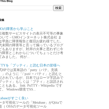
 This Blog
投稿
MOの障害から学ぶこと
社複数サービスサイトの表示不可等の事象
ついて - GMOインターネット株式会社 ま
は早急に障害報告と復旧お疲れ様でした。
代未聞の障害等と言って煽っているブログ
どもありますが、対岸の火事と思わずに今
の障害とこれからについてちょっとだけ考
てみました。 何が...
uTTYを「プッティ」と読む日本の皆様へ
式HPでは英単語の「putty（パテ。充填
）」のように「/ˈpʌti/ = パティ」と読むと
記されているが、日本ではローマ字読みで
プッティ」もしくは「プティ」と誤読され
ともある。 link: PuTTY - Wikipedia です
。 Windows環境でSS...
tabaseがすごく良い
タ可視化ツールの「Metabase」がQiitaで
題（ OSSのデータ可視化ツール