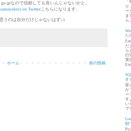
「
とgo.jpなので信頼しても良いんじゃないかと。
り
ayukio) on Twitter
こちらになります。
ー
ま
思うのは自分だけじゃないはず;-)
ら
Wi
た
E
だ
ら
行
実行
ホーム
前の投稿
Emb
S
す
皆
か
ー
す
い
で
G
効
P