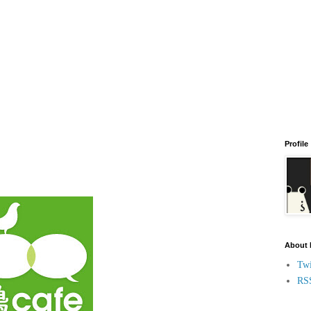
Profile
About
Twi
RS