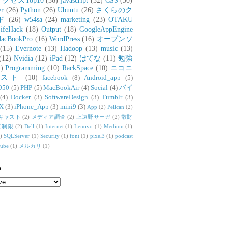
アクセスTop10
(36)
javascript
(32)
CSS
(30)
er
(26)
Python
(26)
Ubuntu
(26)
さくらのク
ド
(26)
w54sa
(24)
marketing
(23)
OTAKU
ifeHack
(18)
Output
(18)
GoogleAppEngine
acBookPro
(16)
WordPress
(16)
オープンソ
(15)
Evernote
(13)
Hadoop
(13)
music
(13)
(12)
Nvidia
(12)
iPad
(12)
はてな
(11)
勉強
)
Programming
(10)
RackSpace
(10)
ニコニ
リスト
(10)
facebook
(8)
Android_app
(5)
950
(5)
PHP
(5)
MacBookAir
(4)
Social
(4)
バイ
(4)
Docker
(3)
SoftwareDesign
(3)
Tumblr
(3)
X
(3)
iPhone_App
(3)
mini9
(3)
App
(2)
Pelican
(2)
キャスト
(2)
メディア調査
(2)
上遠野サーガ
(2)
散財
質制限
(2)
Dell
(1)
Internet
(1)
Lenovo
(1)
Medium
(1)
)
SQLServer
(1)
Security
(1)
font
(1)
pixel3
(1)
podcast
tube
(1)
メルカリ
(1)
e