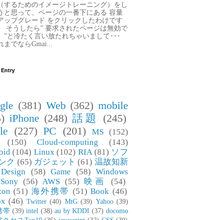
（するためのイメージトレーニング）をし
うと思って、ページの一番下にある 容量
アップグレード をクリックしたわけです
。 そうしたら” 要求されたページは無効で
。”と冷たく言い放たれちゃいまして･･･
までならGmai...
 Entry
gle
(381)
Web
(362)
mobile
)
iPhone
(248)
話題
(245)
le
(227)
PC
(201)
MS
(152)
(150)
Cloud-computing
(143)
oid
(104)
Linux
(102)
RIA
(81)
ソフ
ンク
(65)
ガジェット
(61)
温故知新
Design
(58)
Game
(58)
Windows
Sony
(56)
AWS
(55)
映画
(54)
zon
(51)
海外携帯
(51)
Book
(46)
ox
(46)
Twitter
(40)
MtG
(39)
Yahoo
(39)
携帯
(39)
intel
(38)
au by KDDI
(37)
docomo