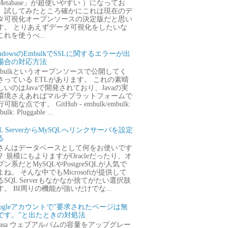
Metabase」が超使いやすい ）になってお
、試してみたところ確かにこれは現在のデ
タ可視化オープンソースの決定版だと思い
す。 とりあえずデータ可視化をしたいな
これを使うべ...
ndowsのEmbulkでSSLに関するエラーが出
場合の対応方法
mbulkというオープンソースで公開してく
さっている ETLがあります。 これの素晴
しいのはJavaで開発されており、Javaの実
環境さえあればマルチプラットフォームで
可能な点です。 GitHub - embulk/embulk:
ulk: Pluggable ...
QL ServerからMySQLへリンクサーバを設定
る
さんはデータベースとして何をお使いです
？ 規模にもよりますがOracleだったり、オ
プン系だとMySQLやPostgreSQLが人気で
よね。 そんな中でもMicrosoftが提供して
るSQL Serverもなかなか捨てがたい選択肢
す。 BI周りの機能が強いだけでな...
oogleアカウントで”要求されたページは無
です。”と出たときの対処法
icasa ウェブアルバムの容量をアップグレー