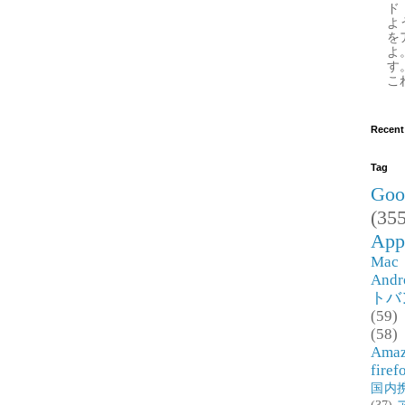
ド
よ
を
よ
す
これ
Recent
Tag
Goo
(355
App
Mac
Andr
トバ
(59)
(58)
Ama
firef
国内