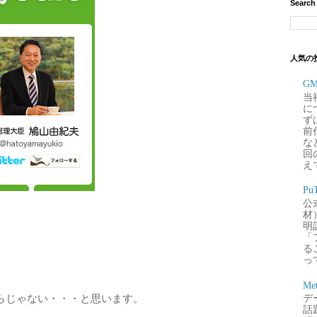
Search
人気の
G
当
に
ず
前
な
回
え
P
公
材
明
「
るこ
って
Me
らじゃない・・・と思います。
デー
話