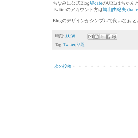
ちなみに公式Blog
鳩cafe
のURLはちゃん
Twitterのアカウント方は
鳩山由紀夫 (hatoyam
Blogのデザインがシンプルで良いなぁ と
時刻:
11:38
Tag:
Twitter
,
話題
次の投稿