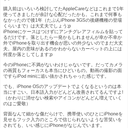
購入前はいろいろ検討してたAppleCareなどはこれまで1年
使ってきましたが余計な心配だったかも。これまで何事も
なかったので後1年（たぶんiPhone 3GSの後継機種の登場
くらいまで）は大丈夫でしょう;p
iPhoneにケースはつけずにアンチグレアフィルムを貼って
るだけです。落としたら一発かもしれませんが幸か不幸か
外でiPhoneを取り出す機会が思いの外少ないのでまだ大丈
夫。屋内の意味があるのかわからないカーペットの上には
何度か落としてします;p
今のiPhoneに不満がないわけじゃないです。だってカメラ
の画質もフォーカスも本当にひどいもの。動画の撮影の面
ですらiPod miniに追い抜かされちゃった感じです。
でも、iPhone OSのアップデートでよくなるというのは本
当にすごい。日本語入力がどんどん改善されてるんですよ!
（かわりに消せない検索やアイコンがどんどん増えていく
のはご愛敬）
背面なんて細かな傷だらけで、携帯使いのひとにiPhoneを
見せもフック入力のところで信じられないような苦笑いを
されても、いい感じにiPhoneがなじんでいます。