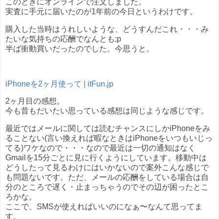
このときにオンラインで注文しました。
実査に手元に届いたのが1年前の今日というわけです。
購入した当時はうれしいような、どうすんだこれ・・・み
たいな気持ちの応酬でなんとも;p
半ば衝動買いだったのでした。今思うと。
iPhoneを2ヶ月使って | itFun.jp
2ヶ月目の感想。
今も昔もだいたい思っている感想は同じような感じです。
最近ではメールに関しては読むチャンスにしかiPhoneをみ
ることない(言い換えれば暇なときはiPhoneをいつもいじっ
てる)ワケなので・・・なので最近は一切の通知はなく
Gmailを15分ごとに見に行くようにしています。移動中は
どうしたって見るわけにはいかないので案外こんな感じで
も問題ないです。ただ、メールの応酬をしている場合は自
分のところで遅く・止まっちゃうのでその辺が困ったとこ
ろかな。
ここで、SMSが使えればいいのになぁ〜なんて思ってま
す。