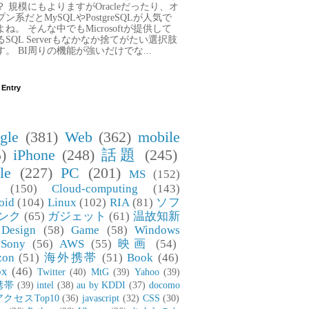
？ 規模にもよりますがOracleだったり、オ
プン系だとMySQLやPostgreSQLが人気で
よね。 そんな中でもMicrosoftが提供して
るSQL Serverもなかなか捨てがたい選択肢
す。 BI周りの機能が強いだけでな...
 Entry
gle
(381)
Web
(362)
mobile
)
iPhone
(248)
話題
(245)
le
(227)
PC
(201)
MS
(152)
(150)
Cloud-computing
(143)
oid
(104)
Linux
(102)
RIA
(81)
ソフ
ンク
(65)
ガジェット
(61)
温故知新
Design
(58)
Game
(58)
Windows
Sony
(56)
AWS
(55)
映画
(54)
zon
(51)
海外携帯
(51)
Book
(46)
ox
(46)
Twitter
(40)
MtG
(39)
Yahoo
(39)
携帯
(39)
intel
(38)
au by KDDI
(37)
docomo
アクセスTop10
(36)
javascript
(32)
CSS
(30)