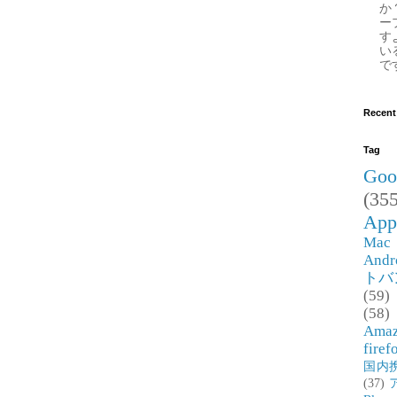
か
ー
す
い
で
Recent
Tag
Goo
(355
App
Mac
Andr
トバ
(59)
(58)
Ama
firef
国内
(37)