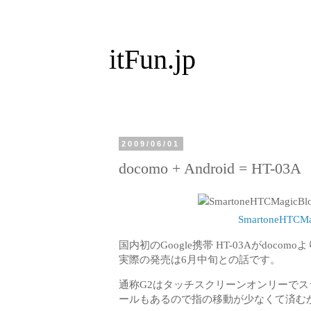
itFun.jp
2009/06/01
docomo + Android = HT-03A
SmartoneHTCMag
国内初のGoogle携帯 HT-03Aがdoc
実際の発売は6月中旬との話です。
通称G2はタッチスクリーンオンリーで
ールもあるので指の移動が少なくて済む