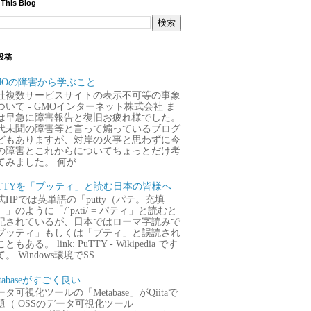
 This Blog
投稿
MOの障害から学ぶこと
社複数サービスサイトの表示不可等の事象
ついて - GMOインターネット株式会社 ま
は早急に障害報告と復旧お疲れ様でした。
代未聞の障害等と言って煽っているブログ
どもありますが、対岸の火事と思わずに今
の障害とこれからについてちょっとだけ考
てみました。 何が...
uTTYを「プッティ」と読む日本の皆様へ
式HPでは英単語の「putty（パテ。充填
）」のように「/ˈpʌti/ = パティ」と読むと
記されているが、日本ではローマ字読みで
プッティ」もしくは「プティ」と誤読され
ともある。 link: PuTTY - Wikipedia です
。 Windows環境でSS...
tabaseがすごく良い
タ可視化ツールの「Metabase」がQiitaで
題（ OSSのデータ可視化ツール