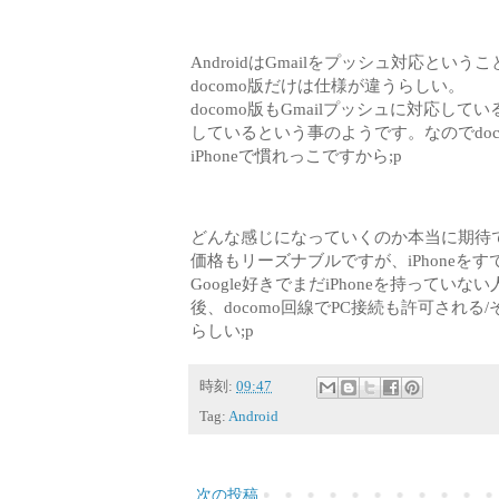
AndroidはGmailをプッシュ対応とい
docomo版だけは仕様が違うらしい。
docomo版もGmailプッシュに対応
しているという事のようです。なのでdo
iPhoneで慣れっこですから;p
どんな感じになっていくのか本当に期待
価格もリーズナブルですが、iPhone
Google好きでまだiPhoneを持ってい
後、docomo回線でPC接続も許可される
らしい;p
時刻:
09:47
Tag:
Android
次の投稿