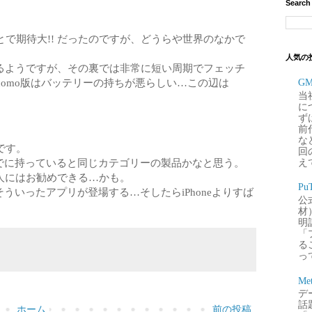
Search
うことで期待大!! だったのですが、どうらや世界のなかで
人気の
しているようですが、その裏では非常に短い周期でフェッチ
como版はバッテリーの持ちが悪らしい…この辺は
G
当
に
ず
前
な
です。
回
をすでに持っていると同じカテゴリーの製品かなと思う。
え
ない人にはお勧めできる…かも。
P
/そういったアプリが登場する…そしたらiPhoneよりすば
公
材
明
「
るこ
って
Me
デー
話
ホーム
前の投稿