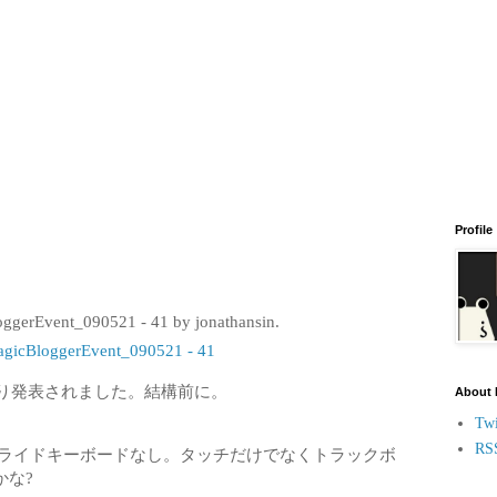
Profile
icBloggerEvent_090521 - 41
omoより発表されました。結構前に。
About
Twi
RS
スライドキーボードなし。タッチだけでなくトラックボ
かな?