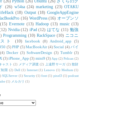
er
(26)
Python
(26)
Ubuntu
(26)
さくらのク
ド
(26)
w54sa
(24)
marketing
(23)
OTAKU
ifeHack
(18)
Output
(18)
GoogleAppEngine
acBookPro
(16)
WordPress
(16)
オープンソ
(15)
Evernote
(13)
Hadoop
(13)
music
(13)
(12)
Nvidia
(12)
iPad
(12)
はてな
(11)
勉強
)
Programming
(10)
RackSpace
(10)
ニコニ
リスト
(10)
facebook
(8)
Android_app
(5)
950
(5)
PHP
(5)
MacBookAir
(4)
Social
(4)
バイ
(4)
Docker
(3)
SoftwareDesign
(3)
Tumblr
(3)
X
(3)
iPhone_App
(3)
mini9
(3)
App
(2)
Pelican
(2)
キャスト
(2)
メディア調査
(2)
上遠野サーガ
(2)
散財
質制限
(2)
Dell
(1)
Internet
(1)
Lenovo
(1)
Medium
(1)
)
SQLServer
(1)
Security
(1)
font
(1)
pixel3
(1)
podcast
tube
(1)
メルカリ
(1)
e