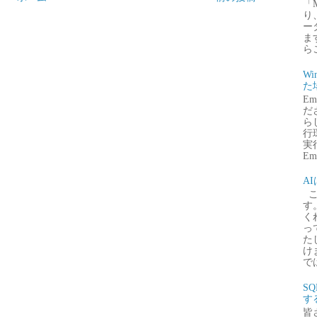
「
り
ー
ま
ら
Wi
た
E
だ
ら
行
実行
Emb
A
こ
す
く
っ
た
け
で
S
す
皆