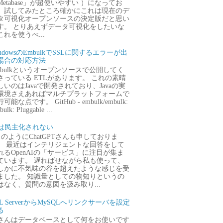
Metabase」が超使いやすい ）になってお
、試してみたところ確かにこれは現在のデ
タ可視化オープンソースの決定版だと思い
す。 とりあえずデータ可視化をしたいな
これを使うべ...
ndowsのEmbulkでSSLに関するエラーが出
場合の対応方法
mbulkというオープンソースで公開してく
さっている ETLがあります。 これの素晴
しいのはJavaで開発されており、Javaの実
環境さえあればマルチプラットフォームで
可能な点です。 GitHub - embulk/embulk:
ulk: Pluggable ...
Iは民主化されない
のようにChatGPTさんも申しておりま
。 最近はインテリジェントな回答をして
れるOpenAIの「サービス」に注目が集ま
ています。 遅ればせながら私も使って、
しかに不気味の谷を超えたような感じを受
ました。 知識量としての物知りというの
はなく、質問の意図を汲み取り...
QL ServerからMySQLへリンクサーバを設定
る
さんはデータベースとして何をお使いです