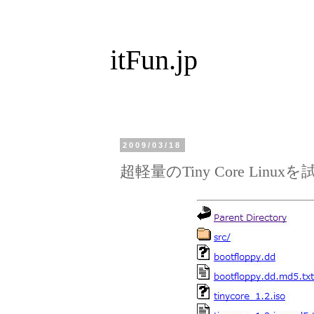
itFun.jp
2009/03/18
超軽量のTiny Core Linu