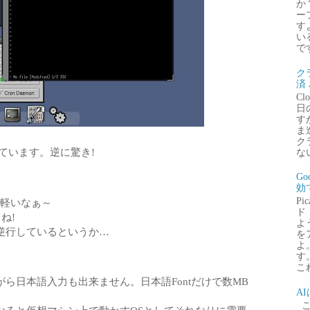
か
ー
す
い
で
ク
済
Clo
日
す
ま
ク
ています。逆に驚き!
な
G
効
P
、軽いなぁ～
ド
ね!
よ
逆行しているというか…
を
よ
す
これ
ら日本語入力も出来ません。日本語Fontだけで数MB
A
こ