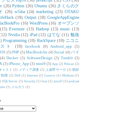
アクセスTop10
(36)
javascript
(32)
CSS
(30)
er
(26)
Python
(26)
Ubuntu
(26)
さくらのク
ド
(26)
w54sa
(24)
marketing
(23)
OTAKU
ifeHack
(18)
Output
(18)
GoogleAppEngine
acBookPro
(16)
WordPress
(16)
オープンソ
(15)
Evernote
(13)
Hadoop
(13)
music
(13)
(12)
Nvidia
(12)
iPad
(12)
はてな
(11)
勉強
)
Programming
(10)
RackSpace
(10)
ニコニ
リスト
(10)
facebook
(8)
Android_app
(5)
950
(5)
PHP
(5)
MacBookAir
(4)
Social
(4)
バイ
(4)
Docker
(3)
SoftwareDesign
(3)
Tumblr
(3)
X
(3)
iPhone_App
(3)
mini9
(3)
App
(2)
Pelican
(2)
キャスト
(2)
メディア調査
(2)
上遠野サーガ
(2)
散財
質制限
(2)
Dell
(1)
Internet
(1)
Lenovo
(1)
Medium
(1)
)
SQLServer
(1)
Security
(1)
font
(1)
pixel3
(1)
podcast
tube
(1)
メルカリ
(1)
e