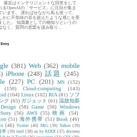
。 最近はインテリジェントな回答をして
れるOpenAIの「サービス」に注目が集ま
ています。 遅ればせながら私も使って、
しかに不気味の谷を超えたような感じを受
ました。 知識量としての物知りというの
はなく、質問の意図を汲み取り...
 Entry
gle
(381)
Web
(362)
mobile
)
iPhone
(248)
話題
(245)
le
(227)
PC
(201)
MS
(152)
(150)
Cloud-computing
(143)
oid
(104)
Linux
(102)
RIA
(81)
ソフ
ンク
(65)
ガジェット
(61)
温故知新
Design
(58)
Game
(58)
Windows
Sony
(56)
AWS
(55)
映画
(54)
zon
(51)
海外携帯
(51)
Book
(46)
ox
(46)
Twitter
(40)
MtG
(39)
Yahoo
(39)
携帯
(39)
intel
(38)
au by KDDI
(37)
docomo