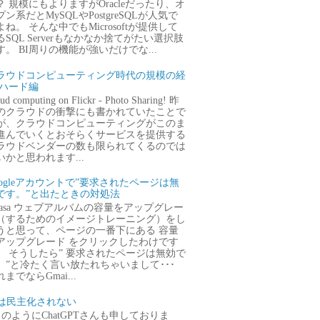
？ 規模にもよりますがOracleだったり、オ
プン系だとMySQLやPostgreSQLが人気で
よね。 そんな中でもMicrosoftが提供して
るSQL Serverもなかなか捨てがたい選択肢
す。 BI周りの機能が強いだけでな...
ラウドコンピューティング時代の規模の経
 ハード編
ud computing on Flickr - Photo Sharing! 昨
のクラウドの衝撃にも書かれていたことで
が、クラウドコンピューティングがこのま
進んでいくとおそらくサービスを提供する
ラウドベンダーの数も限られてくるのでは
いかと思われます...
oogleアカウントで”要求されたページは無
です。”と出たときの対処法
icasa ウェブアルバムの容量をアップグレー
（するためのイメージトレーニング）をし
うと思って、ページの一番下にある 容量
アップグレード をクリックしたわけです
。 そうしたら” 要求されたページは無効で
。”と冷たく言い放たれちゃいまして･･･
までならGmai...
Iは民主化されない
のようにChatGPTさんも申しておりま