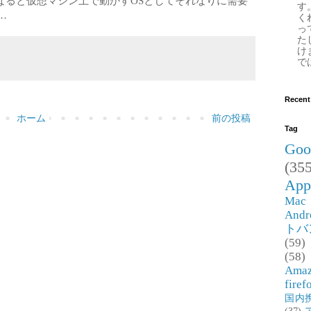
なると仮想マシン上で動かすOSとしてそれなりに需要
す
…
く
っ
た
け
で
Recent
ホーム
前の投稿
Tag
Goo
(355
App
Mac
Andr
トバ
(59)
(58)
Ama
firef
国内