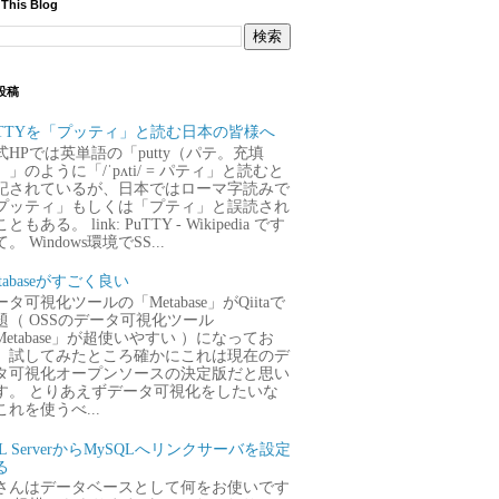
 This Blog
投稿
uTTYを「プッティ」と読む日本の皆様へ
式HPでは英単語の「putty（パテ。充填
）」のように「/ˈpʌti/ = パティ」と読むと
記されているが、日本ではローマ字読みで
プッティ」もしくは「プティ」と誤読され
ともある。 link: PuTTY - Wikipedia です
。 Windows環境でSS...
tabaseがすごく良い
タ可視化ツールの「Metabase」がQiitaで
題（ OSSのデータ可視化ツール
Metabase」が超使いやすい ）になってお
、試してみたところ確かにこれは現在のデ
タ可視化オープンソースの決定版だと思い
す。 とりあえずデータ可視化をしたいな
これを使うべ...
QL ServerからMySQLへリンクサーバを設定
る
さんはデータベースとして何をお使いです