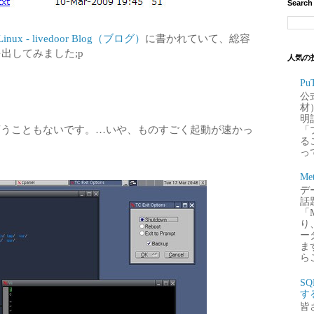
Search
ux - livedoor Blog（ブログ）
に書かれていて、総容
出してみました;p
人気の
P
公
材
明
が特に言うこともないです。…いや、ものすごく起動が速かっ
「
るこ
って
Me
デー
話
「
り
ー
ま
ら
S
す
皆