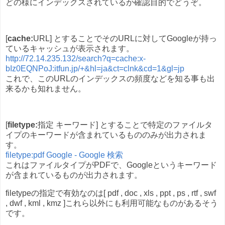
どの様にインデックスされているか確認目的でどうぞ。
[
cache:
URL] とすることでそのURLに対してGoogleが持っ
ているキャッシュが表示されます。
http://72.14.235.132/search?q=cache:x-
bIz0EQNPoJ:itfun.jp/+&hl=ja&ct=clnk&cd=1&gl=jp
これで、このURLのインデックスの頻度などを知る事も出
来るかも知れません。
[
filetype:
指定 キーワード] とすることで特定のファイルタ
イプのキーワードが含まれているもののみが出力されま
す。
filetype:pdf Google - Google 検索
これはファイルタイプがPDFで、Googleというキーワード
が含まれているものが出力されます。
filetypeの指定で有効なのは[ pdf , doc , xls , ppt , ps , rtf , swf
, dwf , kml , kmz ]これら以外にも利用可能なものがあるそう
です。