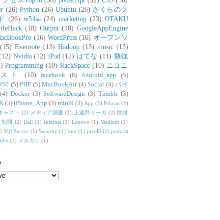
アクセスTop10
(36)
javascript
(32)
CSS
(30)
er
(26)
Python
(26)
Ubuntu
(26)
さくらのク
ド
(26)
w54sa
(24)
marketing
(23)
OTAKU
ifeHack
(18)
Output
(18)
GoogleAppEngine
acBookPro
(16)
WordPress
(16)
オープンソ
(15)
Evernote
(13)
Hadoop
(13)
music
(13)
(12)
Nvidia
(12)
iPad
(12)
はてな
(11)
勉強
)
Programming
(10)
RackSpace
(10)
ニコニ
リスト
(10)
facebook
(8)
Android_app
(5)
950
(5)
PHP
(5)
MacBookAir
(4)
Social
(4)
バイ
(4)
Docker
(3)
SoftwareDesign
(3)
Tumblr
(3)
X
(3)
iPhone_App
(3)
mini9
(3)
App
(2)
Pelican
(2)
キャスト
(2)
メディア調査
(2)
上遠野サーガ
(2)
散財
質制限
(2)
Dell
(1)
Internet
(1)
Lenovo
(1)
Medium
(1)
)
SQLServer
(1)
Security
(1)
font
(1)
pixel3
(1)
podcast
tube
(1)
メルカリ
(1)
e