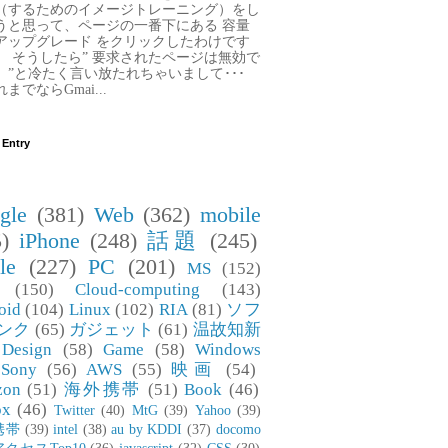
（するためのイメージトレーニング）をし
うと思って、ページの一番下にある 容量
アップグレード をクリックしたわけです
。 そうしたら” 要求されたページは無効で
。”と冷たく言い放たれちゃいまして･･･
までならGmai...
 Entry
gle
(381)
Web
(362)
mobile
)
iPhone
(248)
話題
(245)
le
(227)
PC
(201)
MS
(152)
(150)
Cloud-computing
(143)
oid
(104)
Linux
(102)
RIA
(81)
ソフ
ンク
(65)
ガジェット
(61)
温故知新
Design
(58)
Game
(58)
Windows
Sony
(56)
AWS
(55)
映画
(54)
zon
(51)
海外携帯
(51)
Book
(46)
ox
(46)
Twitter
(40)
MtG
(39)
Yahoo
(39)
携帯
(39)
intel
(38)
au by KDDI
(37)
docomo