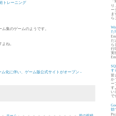
「
術トレーニング
り
ー
ま
ら
Wi
ーム集のゲームのようです。
た
E
だ
すよね。
ら
行
実行
Emb
S
す
ーム化に伴い、ゲーム版公式サイトがオープン -
皆
か
ー
す
い
で
G
効
P
ホーム
前の投稿