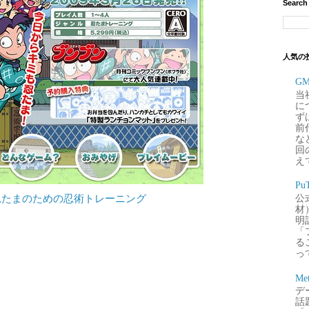
Search
人気の
G
当
に
ず
前
な
回
え
P
忍たまのための忍術トレーニング
公
材
明
「
るこ
って
Me
デー
話