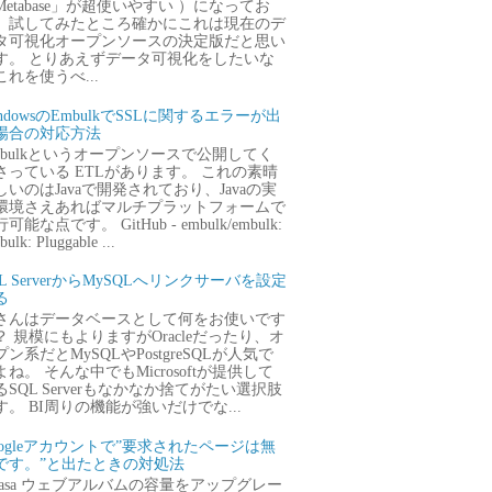
Metabase」が超使いやすい ）になってお
、試してみたところ確かにこれは現在のデ
タ可視化オープンソースの決定版だと思い
す。 とりあえずデータ可視化をしたいな
これを使うべ...
ndowsのEmbulkでSSLに関するエラーが出
場合の対応方法
mbulkというオープンソースで公開してく
さっている ETLがあります。 これの素晴
しいのはJavaで開発されており、Javaの実
環境さえあればマルチプラットフォームで
可能な点です。 GitHub - embulk/embulk:
ulk: Pluggable ...
QL ServerからMySQLへリンクサーバを設定
る
さんはデータベースとして何をお使いです
？ 規模にもよりますがOracleだったり、オ
プン系だとMySQLやPostgreSQLが人気で
よね。 そんな中でもMicrosoftが提供して
るSQL Serverもなかなか捨てがたい選択肢
す。 BI周りの機能が強いだけでな...
oogleアカウントで”要求されたページは無
です。”と出たときの対処法
icasa ウェブアルバムの容量をアップグレー