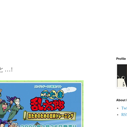
Profile
と…!
About
Twi
RS