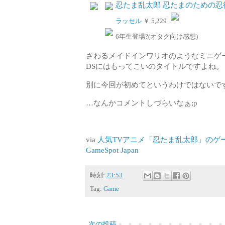
忍たま乱太郎 忍たまのための忍
ラッセル
￥ 5,229
6年生登場?(オタク向け感想)
さわるメイドインワリオのようなミニゲ
DSにはもってこいのタイトルですよね。
別に今回が初めてというわけではないで
…なんかコメントしづらいなぁ;p
via
人気TVアニメ「忍たま乱太郎」のゲ
GameSpot Japan
時刻:
23:53
Tag:
Game
次の投稿