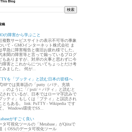
 This Blog
投稿
MOの障害から学ぶこと
社複数サービスサイトの表示不可等の事象
ついて - GMOインターネット株式会社 ま
は早急に障害報告と復旧お疲れ様でした。
代未聞の障害等と言って煽っているブログ
どもありますが、対岸の火事と思わずに今
の障害とこれからについてちょっとだけ考
てみました。 何が...
uTTYを「プッティ」と読む日本の皆様へ
式HPでは英単語の「putty（パテ。充填
）」のように「/ˈpʌti/ = パティ」と読むと
記されているが、日本ではローマ字読みで
プッティ」もしくは「プティ」と誤読され
ともある。 link: PuTTY - Wikipedia です
。 Windows環境でSS...
tabaseがすごく良い
タ可視化ツールの「Metabase」がQiitaで
題（ OSSのデータ可視化ツール