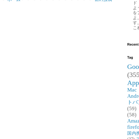
ド
よ
を
よ
す
これ
Recent
Tag
Goo
(355
App
Mac
Andr
トバ
(59)
(58)
Ama
firef
国内