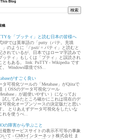
 This Blog
投稿
uTTYを「プッティ」と読む日本の皆様へ
式HPでは英単語の「putty（パテ。充填
）」のように「/ˈpʌti/ = パティ」と読むと
記されているが、日本ではローマ字読みで
プッティ」もしくは「プティ」と誤読され
ともある。 link: PuTTY - Wikipedia です
。 Windows環境でSS...
tabaseがすごく良い
タ可視化ツールの「Metabase」がQiitaで
題（ OSSのデータ可視化ツール
Metabase」が超使いやすい ）になってお
、試してみたところ確かにこれは現在のデ
タ可視化オープンソースの決定版だと思い
す。 とりあえずデータ可視化をしたいな
これを使うべ...
MOの障害から学ぶこと
社複数サービスサイトの表示不可等の事象
ついて - GMOインターネット株式会社 ま