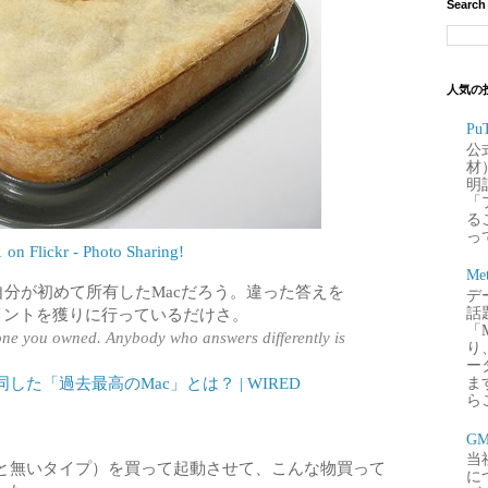
Search
人気の
P
公
材
明
「
るこ
って
 on Flickr - Photo Sharing!
Me
自分が初めて所有したMacだろう。違った答えを
デー
イントを獲りに行っているだけさ。
話
「
t one you owned. Anybody who answers differently is
り
ー
した「過去最高のMac」とは？ | WIRED
ま
ら
G
当
たこと無いタイプ）を買って起動させて、こんな物買って
に