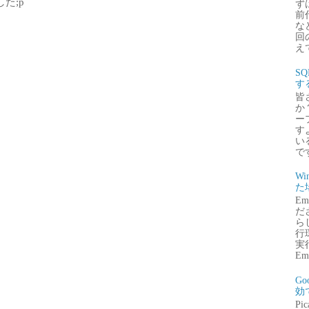
た;p
ず
前
な
回
え
S
す
皆
か
ー
す
い
で
Wi
た
E
だ
ら
行
実行
Emb
G
効
P