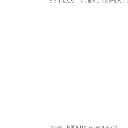
どうするんだ…って後悔して目が覚めまし
1995年に後悔されたAppleのCMです。