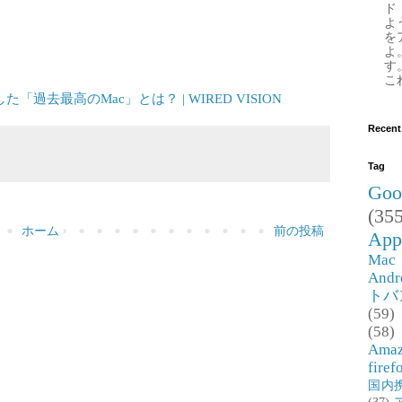
ド
よ
。
を
よ
す
これ
「過去最高のMac」とは？ | WIRED VISION
Recent
Tag
Goo
(355
ホーム
前の投稿
App
Mac
Andr
トバ
(59)
(58)
Ama
firef
国内