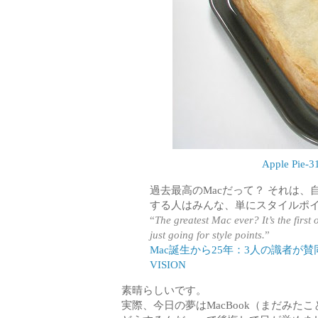
Apple Pie-31
過去最高のMacだって？ それは、
する人はみんな、単にスタイルポ
“
The greatest Mac ever? It’s the firs
just going for style points.
”
Mac誕生から25年：3人の識者が賛同
VISION
素晴らしいです。
実際、今日の夢はMacBook（まだみ