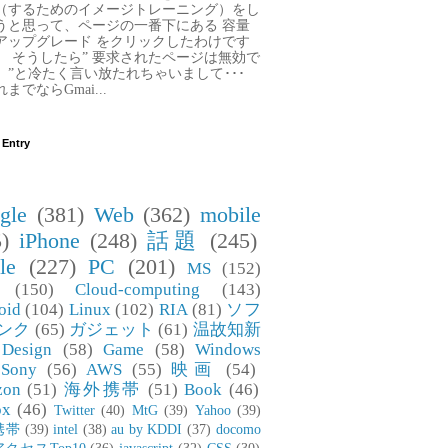
（するためのイメージトレーニング）をし
うと思って、ページの一番下にある 容量
アップグレード をクリックしたわけです
。 そうしたら” 要求されたページは無効で
。”と冷たく言い放たれちゃいまして･･･
までならGmai...
 Entry
gle
(381)
Web
(362)
mobile
)
iPhone
(248)
話題
(245)
le
(227)
PC
(201)
MS
(152)
(150)
Cloud-computing
(143)
oid
(104)
Linux
(102)
RIA
(81)
ソフ
ンク
(65)
ガジェット
(61)
温故知新
Design
(58)
Game
(58)
Windows
Sony
(56)
AWS
(55)
映画
(54)
zon
(51)
海外携帯
(51)
Book
(46)
ox
(46)
Twitter
(40)
MtG
(39)
Yahoo
(39)
携帯
(39)
intel
(38)
au by KDDI
(37)
docomo