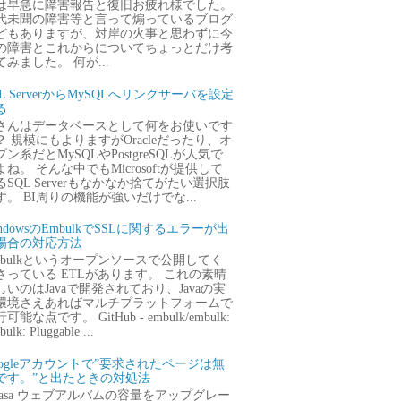
は早急に障害報告と復旧お疲れ様でした。
代未聞の障害等と言って煽っているブログ
どもありますが、対岸の火事と思わずに今
の障害とこれからについてちょっとだけ考
てみました。 何が...
QL ServerからMySQLへリンクサーバを設定
る
さんはデータベースとして何をお使いです
？ 規模にもよりますがOracleだったり、オ
プン系だとMySQLやPostgreSQLが人気で
よね。 そんな中でもMicrosoftが提供して
るSQL Serverもなかなか捨てがたい選択肢
す。 BI周りの機能が強いだけでな...
ndowsのEmbulkでSSLに関するエラーが出
場合の対応方法
mbulkというオープンソースで公開してく
さっている ETLがあります。 これの素晴
しいのはJavaで開発されており、Javaの実
環境さえあればマルチプラットフォームで
可能な点です。 GitHub - embulk/embulk:
ulk: Pluggable ...
oogleアカウントで”要求されたページは無
です。”と出たときの対処法
icasa ウェブアルバムの容量をアップグレー