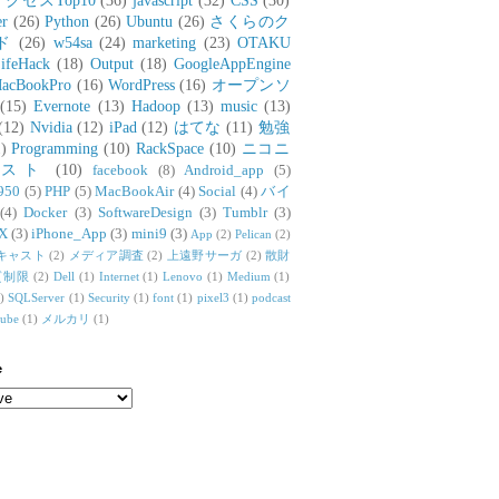
アクセスTop10
(36)
javascript
(32)
CSS
(30)
er
(26)
Python
(26)
Ubuntu
(26)
さくらのク
ド
(26)
w54sa
(24)
marketing
(23)
OTAKU
ifeHack
(18)
Output
(18)
GoogleAppEngine
acBookPro
(16)
WordPress
(16)
オープンソ
(15)
Evernote
(13)
Hadoop
(13)
music
(13)
(12)
Nvidia
(12)
iPad
(12)
はてな
(11)
勉強
)
Programming
(10)
RackSpace
(10)
ニコニ
リスト
(10)
facebook
(8)
Android_app
(5)
950
(5)
PHP
(5)
MacBookAir
(4)
Social
(4)
バイ
(4)
Docker
(3)
SoftwareDesign
(3)
Tumblr
(3)
X
(3)
iPhone_App
(3)
mini9
(3)
App
(2)
Pelican
(2)
キャスト
(2)
メディア調査
(2)
上遠野サーガ
(2)
散財
質制限
(2)
Dell
(1)
Internet
(1)
Lenovo
(1)
Medium
(1)
)
SQLServer
(1)
Security
(1)
font
(1)
pixel3
(1)
podcast
tube
(1)
メルカリ
(1)
e