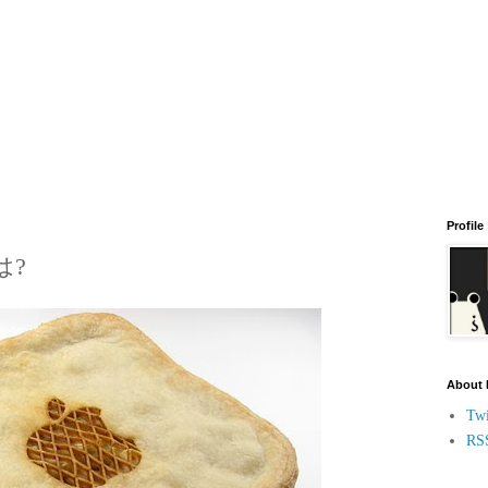
Profile
は?
About
Twi
RS