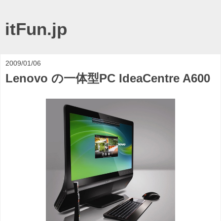
itFun.jp
2009/01/06
Lenovo の一体型PC IdeaCentre A600