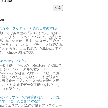
 This Blog
投稿
uTTYを「プッティ」と読む日本の皆様へ
式HPでは英単語の「putty（パテ。充填
）」のように「/ˈpʌti/ = パティ」と読むと
記されているが、日本ではローマ字読みで
プッティ」もしくは「プティ」と誤読され
ともある。 link: PuTTY - Wikipedia です
。 Windows環境でSS...
tabaseがすごく良い
タ可視化ツールの「Metabase」がQiitaで
題（ OSSのデータ可視化ツール
Metabase」が超使いやすい ）になってお
、試してみたところ確かにこれは現在のデ
タ可視化オープンソースの決定版だと思い
す。 とりあえずデータ可視化をしたいな
これを使うべ...
oogleアカウントで”要求されたページは無
です。”と出たときの対処法
icasa ウェブアルバムの容量をアップグレー