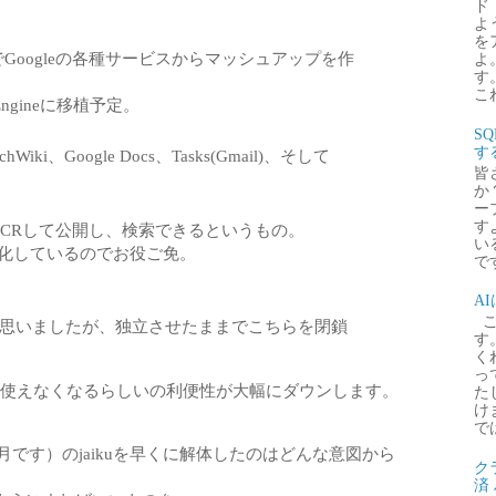
ド
よ
を
でGoogleの各種サービスからマッシュアップを作
よ
す
これ
Engineに移植予定。
S
す
i、Google Docs、Tasks(Gmail)、そして
皆
か
ー
す
OCRして公開し、検索できるというもの。
い
が機能強化しているのでお役ご免。
で
A
こ
するかと思いましたが、独立させたままでこちらを閉鎖
す
く
っ
向け拡張機能も使えなくなるらしいの利便性が大幅にダウンします。
た
け
で
0月です）のjaikuを早くに解体したのはどんな意図から
ク
済