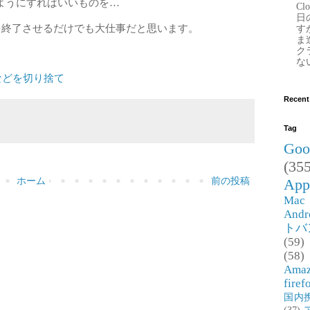
ようにすればいいものを…
Clo
日
スを終了させるだけでも大仕事だと思います。
す
ま
ク
な
eoなどなどを切り捨て
Recent
Tag
Goo
(355
ホーム
前の投稿
App
Mac
Andr
トバ
(59)
(58)
Ama
firef
国内