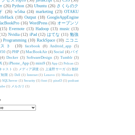
アクセスTop10
(36)
javascript
(32)
CSS
(30)
er
(26)
Python
(26)
Ubuntu
(26)
さくらのク
ド
(26)
w54sa
(24)
marketing
(23)
OTAKU
ifeHack
(18)
Output
(18)
GoogleAppEngine
acBookPro
(16)
WordPress
(16)
オープンソ
(15)
Evernote
(13)
Hadoop
(13)
music
(13)
(12)
Nvidia
(12)
iPad
(12)
はてな
(11)
勉強
)
Programming
(10)
RackSpace
(10)
ニコニ
リスト
(10)
facebook
(8)
Android_app
(5)
950
(5)
PHP
(5)
MacBookAir
(4)
Social
(4)
バイ
(4)
Docker
(3)
SoftwareDesign
(3)
Tumblr
(3)
X
(3)
iPhone_App
(3)
mini9
(3)
App
(2)
Pelican
(2)
キャスト
(2)
メディア調査
(2)
上遠野サーガ
(2)
散財
質制限
(2)
Dell
(1)
Internet
(1)
Lenovo
(1)
Medium
(1)
)
SQLServer
(1)
Security
(1)
font
(1)
pixel3
(1)
podcast
tube
(1)
メルカリ
(1)
e