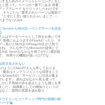
（するためのイメージトレーニング）をし
うと思って、ページの一番下にある 容量
アップグレード をクリックしたわけです
。 そうしたら” 要求されたページは無効で
。”と冷たく言い放たれちゃいまして･･･
までならGmai...
QL ServerからMySQLへリンクサーバを設定
る
さんはデータベースとして何をお使いです
？ 規模にもよりますがOracleだったり、オ
プン系だとMySQLやPostgreSQLが人気で
よね。 そんな中でもMicrosoftが提供して
るSQL Serverもなかなか捨てがたい選択肢
す。 BI周りの機能が強いだけでな...
Iは民主化されない
のようにChatGPTさんも申しておりま
。 最近はインテリジェントな回答をして
れるOpenAIの「サービス」に注目が集ま
ています。 遅ればせながら私も使って、
しかに不気味の谷を超えたような感じを受
ました。 知識量としての物知りというの
はなく、質問の意図を汲み取り...
ラウドコンピューティング時代の規模の経
 ハード編