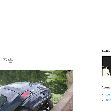
Profile
了を予告。
About
Twi
RS