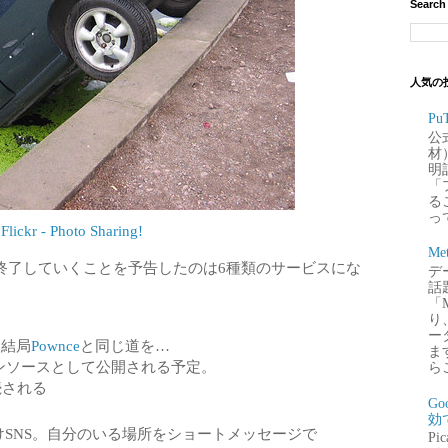
Search
人気の
P
公
材
明
「
るこ
って
Flickr - Photo Sharing!
Me
終了していくことを予告したのは6種類のサービスにな
デー
話
「
り
ー
。結局
Pownce
と同じ道を…
ま
くオープンソースとして公開される予定。
ら
続される
G
効
帯向けSNS。自分のいる場所をショートメッセージで
P