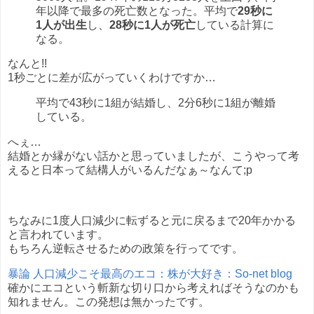
年以降で最多の死亡数となった。平均で
29秒に
1人が出生
し、
28秒に1人が死亡
している計算に
なる。
なんと!!
1秒ごとに差が広がっていくわけですか…
平均で43秒に1組が結婚し、2分6秒に1組が離婚
している。
へぇ…
結婚とか縁がない話かと思っていましたが、こうやって考
えると日本って結構人がいるんだなぁ～なんて;p
ちなみに1度人口減少に転ずると元に戻るまで20年かかる
と言われています。
もちろん逆転させるための政策を行ってです。
暴論 人口減少こそ最高のエコ：株が大好き：So-net blog
確かにエコという斬新な切り口から考えればそうなのかも
知れません。この発想は無かったです。