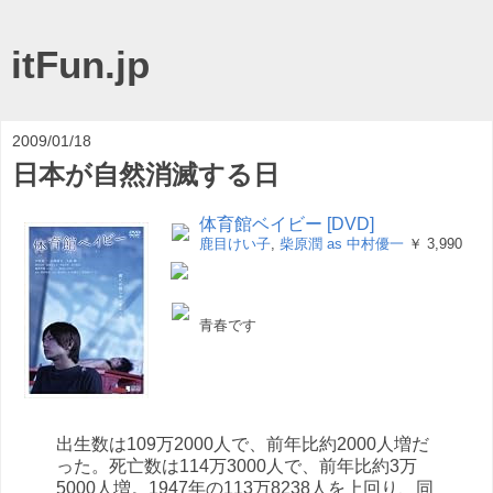
itFun.jp
2009/01/18
日本が自然消滅する日
体育館ベイビー [DVD]
鹿目けい子
,
柴原潤 as 中村優一
￥ 3,990
青春です
出生数は109万2000人で、前年比約2000人増だ
った。死亡数は114万3000人で、前年比約3万
5000人増。1947年の113万8238人を上回り、同