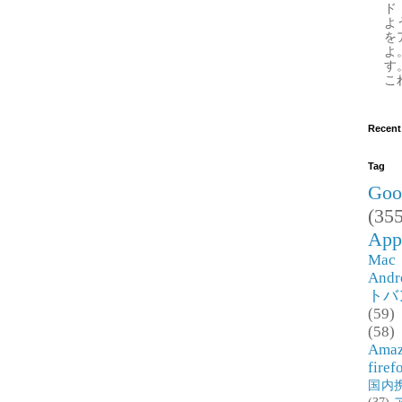
ド
よ
を
よ
す
これ
Recent
Tag
Goo
(355
App
Mac
Andr
トバ
(59)
(58)
Ama
firef
国内