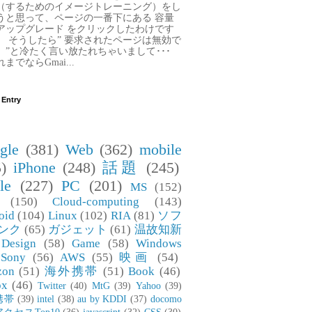
（するためのイメージトレーニング）をし
うと思って、ページの一番下にある 容量
アップグレード をクリックしたわけです
。 そうしたら” 要求されたページは無効で
。”と冷たく言い放たれちゃいまして･･･
までならGmai...
 Entry
gle
(381)
Web
(362)
mobile
)
iPhone
(248)
話題
(245)
le
(227)
PC
(201)
MS
(152)
(150)
Cloud-computing
(143)
oid
(104)
Linux
(102)
RIA
(81)
ソフ
ンク
(65)
ガジェット
(61)
温故知新
Design
(58)
Game
(58)
Windows
Sony
(56)
AWS
(55)
映画
(54)
zon
(51)
海外携帯
(51)
Book
(46)
ox
(46)
Twitter
(40)
MtG
(39)
Yahoo
(39)
携帯
(39)
intel
(38)
au by KDDI
(37)
docomo