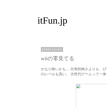
itFun.jp
2008/12/20
wiiの零見てる
かなり怖いかも… 伝奇的怖さよりも、び
のレベルも高い。 次世代ゲームって一体