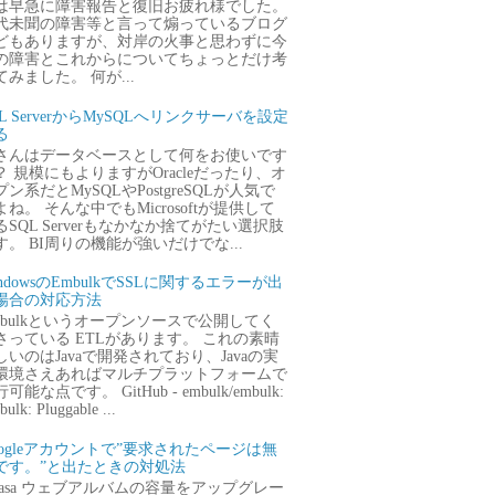
は早急に障害報告と復旧お疲れ様でした。
代未聞の障害等と言って煽っているブログ
どもありますが、対岸の火事と思わずに今
の障害とこれからについてちょっとだけ考
てみました。 何が...
QL ServerからMySQLへリンクサーバを設定
る
さんはデータベースとして何をお使いです
？ 規模にもよりますがOracleだったり、オ
プン系だとMySQLやPostgreSQLが人気で
よね。 そんな中でもMicrosoftが提供して
るSQL Serverもなかなか捨てがたい選択肢
す。 BI周りの機能が強いだけでな...
ndowsのEmbulkでSSLに関するエラーが出
場合の対応方法
mbulkというオープンソースで公開してく
さっている ETLがあります。 これの素晴
しいのはJavaで開発されており、Javaの実
環境さえあればマルチプラットフォームで
可能な点です。 GitHub - embulk/embulk:
ulk: Pluggable ...
oogleアカウントで”要求されたページは無
です。”と出たときの対処法
icasa ウェブアルバムの容量をアップグレー