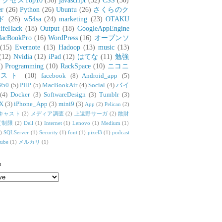
アクセスTop10
(36)
javascript
(32)
CSS
(30)
er
(26)
Python
(26)
Ubuntu
(26)
さくらのク
ド
(26)
w54sa
(24)
marketing
(23)
OTAKU
ifeHack
(18)
Output
(18)
GoogleAppEngine
acBookPro
(16)
WordPress
(16)
オープンソ
(15)
Evernote
(13)
Hadoop
(13)
music
(13)
(12)
Nvidia
(12)
iPad
(12)
はてな
(11)
勉強
)
Programming
(10)
RackSpace
(10)
ニコニ
リスト
(10)
facebook
(8)
Android_app
(5)
950
(5)
PHP
(5)
MacBookAir
(4)
Social
(4)
バイ
(4)
Docker
(3)
SoftwareDesign
(3)
Tumblr
(3)
X
(3)
iPhone_App
(3)
mini9
(3)
App
(2)
Pelican
(2)
キャスト
(2)
メディア調査
(2)
上遠野サーガ
(2)
散財
質制限
(2)
Dell
(1)
Internet
(1)
Lenovo
(1)
Medium
(1)
)
SQLServer
(1)
Security
(1)
font
(1)
pixel3
(1)
podcast
tube
(1)
メルカリ
(1)
e