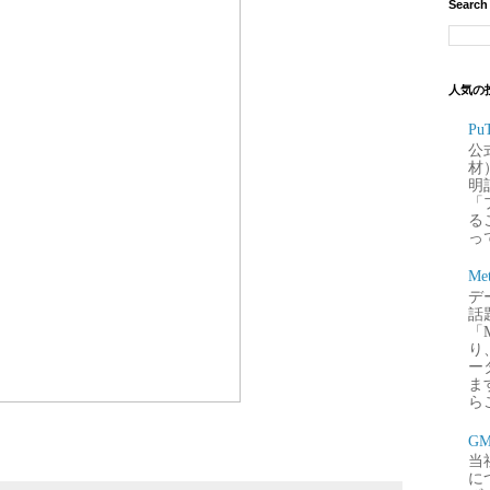
Search
人気の
P
公
材
明
「
るこ
って
Me
デー
話
「
り
ー
ま
ら
G
当
に