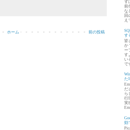
ず
前
な
回
え
S
ホーム
前の投稿
す
皆
か
ー
す
い
で
Wi
た
E
だ
ら
行
実行
Emb
G
効
P