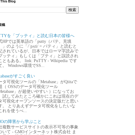
 This Blog
投稿
uTTYを「プッティ」と読む日本の皆様へ
式HPでは英単語の「putty（パテ。充填
）」のように「/ˈpʌti/ = パティ」と読むと
記されているが、日本ではローマ字読みで
プッティ」もしくは「プティ」と誤読され
ともある。 link: PuTTY - Wikipedia です
。 Windows環境でSS...
tabaseがすごく良い
タ可視化ツールの「Metabase」がQiitaで
題（ OSSのデータ可視化ツール
Metabase」が超使いやすい ）になってお
、試してみたところ確かにこれは現在のデ
タ可視化オープンソースの決定版だと思い
す。 とりあえずデータ可視化をしたいな
これを使うべ...
MOの障害から学ぶこと
社複数サービスサイトの表示不可等の事象
ついて - GMOインターネット株式会社 ま