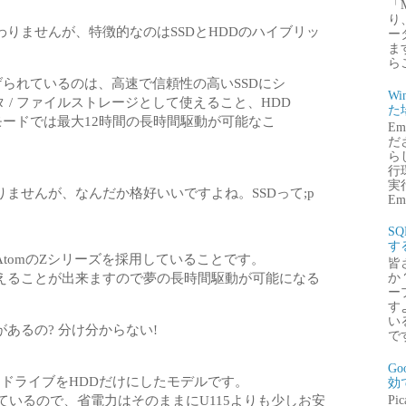
「
り
りませんが、特徴的なのはSSDとHDDのハイブリッ
ー
ま
ら
られているのは、高速で信頼性の高いSSDにシ
Wi
 / ファイルストレージとして使えること、HDD
た
モードでは最大12時間の長時間駆動が可能なこ
E
だ
ら
行
実行
ませんが、なんだか格好いいですよね。SSDって;p
Emb
S
す
いるAtomのZシリーズを採用していることです。
皆
えることが出来ますので夢の長時間駆動が可能になる
か
ー
す
い
あるの? 分け分からない!
で
G
ドドライブをHDDだけにしたモデルです。
効
用しているので、省電力はそのままにU115よりも少しお安
P