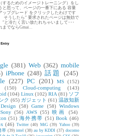
（するためのイメージトレーニング）をし
うと思って、ページの一番下にある 容量
アップグレード をクリックしたわけです
。 そうしたら” 要求されたページは無効で
。”と冷たく言い放たれちゃいまして･･･
までならGmai...
 Entry
gle
(381)
Web
(362)
mobile
)
iPhone
(248)
話題
(245)
le
(227)
PC
(201)
MS
(152)
(150)
Cloud-computing
(143)
oid
(104)
Linux
(102)
RIA
(81)
ソフ
ンク
(65)
ガジェット
(61)
温故知新
Design
(58)
Game
(58)
Windows
Sony
(56)
AWS
(55)
映画
(54)
zon
(51)
海外携帯
(51)
Book
(46)
ox
(46)
Twitter
(40)
MtG
(39)
Yahoo
(39)
携帯
(39)
intel
(38)
au by KDDI
(37)
docomo