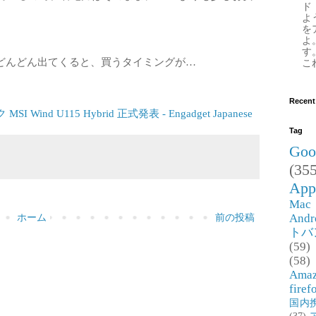
ド
よ
を
よ
す
どんどん出てくると、買うタイミングが…
これ
Recent
nd U115 Hybrid 正式発表 - Engadget Japanese
Tag
Goo
(355
App
Mac
Andr
ホーム
前の投稿
トバ
(59)
(58)
Ama
firef
国内