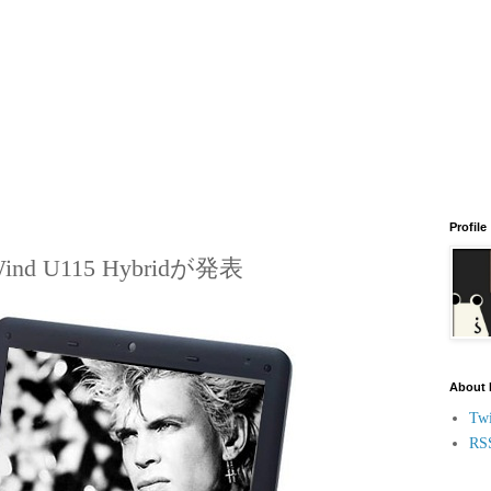
Profile
nd U115 Hybridが発表
About
Twi
RS