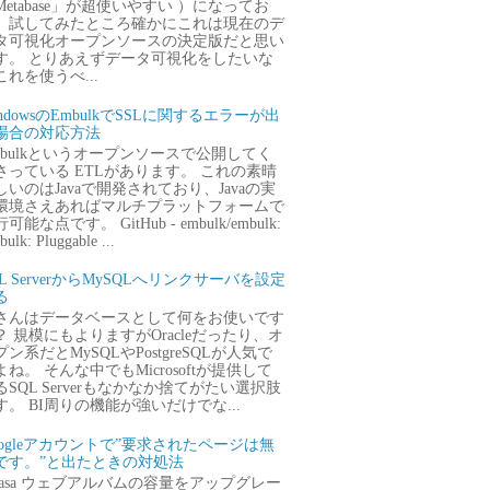
Metabase」が超使いやすい ）になってお
、試してみたところ確かにこれは現在のデ
タ可視化オープンソースの決定版だと思い
す。 とりあえずデータ可視化をしたいな
これを使うべ...
ndowsのEmbulkでSSLに関するエラーが出
場合の対応方法
mbulkというオープンソースで公開してく
さっている ETLがあります。 これの素晴
しいのはJavaで開発されており、Javaの実
環境さえあればマルチプラットフォームで
可能な点です。 GitHub - embulk/embulk:
ulk: Pluggable ...
QL ServerからMySQLへリンクサーバを設定
る
さんはデータベースとして何をお使いです
？ 規模にもよりますがOracleだったり、オ
プン系だとMySQLやPostgreSQLが人気で
よね。 そんな中でもMicrosoftが提供して
るSQL Serverもなかなか捨てがたい選択肢
す。 BI周りの機能が強いだけでな...
oogleアカウントで”要求されたページは無
です。”と出たときの対処法
icasa ウェブアルバムの容量をアップグレー