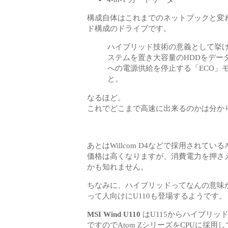
構成自体はこれまでのネットブックと変わ
ド構成のドライブです。
ハイブリッド技術の意義として挙げ
ステムを置き大容量のHDDをデータ
への電源供給を停止する「ECO」
と。
なるほど。
これでどこまで高速に出来るのかは分かり
あとはWillcom D4などで採用されて
価格は高くなりますが、消費電力を押さ
かも知れません。
ちなみに、ハイブリッドってなんの意味が
って人向けにU110も登場するようです。
MSI Wind U110
はU115からハイブリッ
ですのでAtom ZシリーズをCPUに採