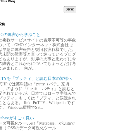
 This Blog
投稿
MOの障害から学ぶこと
社複数サービスサイトの表示不可等の事象
ついて - GMOインターネット株式会社 ま
は早急に障害報告と復旧お疲れ様でした。
代未聞の障害等と言って煽っているブログ
どもありますが、対岸の火事と思わずに今
の障害とこれからについてちょっとだけ考
てみました。 何が...
uTTYを「プッティ」と読む日本の皆様へ
式HPでは英単語の「putty（パテ。充填
）」のように「/ˈpʌti/ = パティ」と読むと
記されているが、日本ではローマ字読みで
プッティ」もしくは「プティ」と誤読され
ともある。 link: PuTTY - Wikipedia です
。 Windows環境でSS...
tabaseがすごく良い
タ可視化ツールの「Metabase」がQiitaで
題（ OSSのデータ可視化ツール