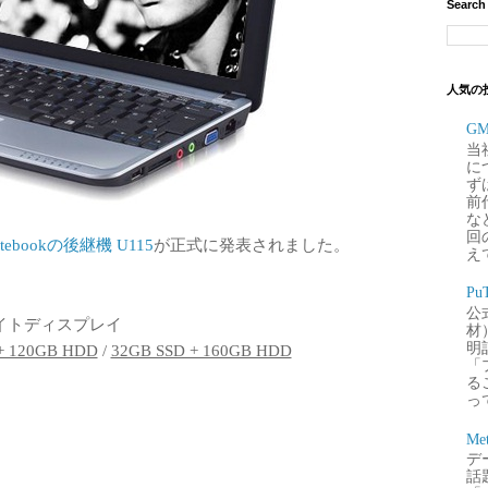
Search
人気の
G
当
に
ず
前
な
回
otebookの後継機 U115
が正式に発表されました。
え
P
公
ックライトディスプレイ
材
明
+ 120GB HDD
/
32GB SSD + 160GB HDD
「
るこ
って
Me
デー
話