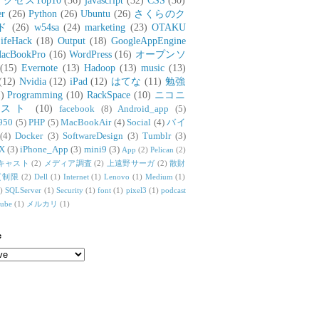
アクセスTop10
(36)
javascript
(32)
CSS
(30)
er
(26)
Python
(26)
Ubuntu
(26)
さくらのク
ド
(26)
w54sa
(24)
marketing
(23)
OTAKU
ifeHack
(18)
Output
(18)
GoogleAppEngine
acBookPro
(16)
WordPress
(16)
オープンソ
(15)
Evernote
(13)
Hadoop
(13)
music
(13)
(12)
Nvidia
(12)
iPad
(12)
はてな
(11)
勉強
)
Programming
(10)
RackSpace
(10)
ニコニ
リスト
(10)
facebook
(8)
Android_app
(5)
950
(5)
PHP
(5)
MacBookAir
(4)
Social
(4)
バイ
(4)
Docker
(3)
SoftwareDesign
(3)
Tumblr
(3)
X
(3)
iPhone_App
(3)
mini9
(3)
App
(2)
Pelican
(2)
キャスト
(2)
メディア調査
(2)
上遠野サーガ
(2)
散財
質制限
(2)
Dell
(1)
Internet
(1)
Lenovo
(1)
Medium
(1)
)
SQLServer
(1)
Security
(1)
font
(1)
pixel3
(1)
podcast
tube
(1)
メルカリ
(1)
e