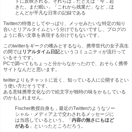
トに反映される。それらは，たとえば「今，起
きた。まだ眠い」「これから残業だ」など，ほ
とんどが平凡な日常の記録である
Twitterの特徴としてやっぱり、メッセみたいな特定の知り
合いとリアルタイムという分けでもないですし、ブログの
ように長い文章を表現する分けでもないです。
このtwitterをギークの嗜みとするなら、携帯世代の女子高生
の間では
リアルタイム日記
というコミュニティが流行って
いるそうです。
PCで調べてもちょっと分からなかったので、おそらく携帯
サイトなんだと思います。
twitterよりもチャットに近く、知っている人に公開するとい
う使い方だそうです。
ある意味携帯文化なので絵文字が独特の味をかもしている
のかもしれません、
Fischer教授自身も，最近のTwitterのようなソー
シャル・メディア上で交わされるメッセージに
は当惑しているという。「
内容の無さにもほど
がある
」といったところだろう。