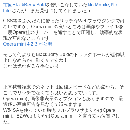
前回BlackBerry Bold
を使いこなしていた
No Mobile, No
Life.
さんが、また見せつけてくれました;p
CSS等をふんだんに使ったリッチなWebブラウジングでは
ないですが、Opera miniの良いところは画像やファイルを
一度Opera社のサーバーを通すことで圧縮し、効率的な表
現が可能なところです。
Opera mini 4.2 β が公開
そして何よりもBlackBerry Boldのトラックボールが想像以
上になめらかに動くんですね!!
これは惚れざるを得ない:-)
正直携帯端末でのネットは回線スピードなどの点から、そ
こまでリッチでなくても良いと思っています。
Opera miniは画像非表示のオプションもありますので、最
近多い画像広告を見なくて済みます;p
W54SAを使っていた時もフルブラウザよりかはOpera
mini。EZWebよりかはOpera mini。と言う立ち位置でし
た。