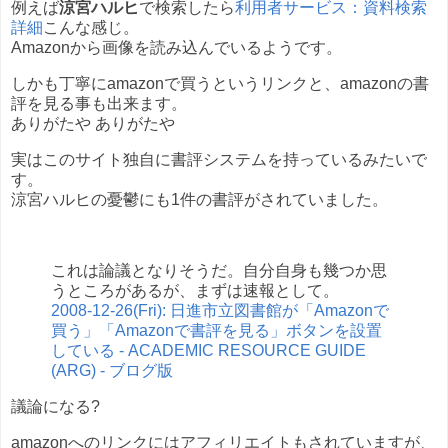
例えば
涼宮ハルヒ
で検索したら
利用者サービス：資料検索
詳細
こんな感じ。
Amazonから画像を読み込んでいるようです。
しかも丁寧にamazonで買うというリンクと、amazonの書
評を見る事も出来ます。
ありがたや ありがたや
実はこのサイト独自に書評システムを持っているみたいで
す。
涼宮ハルヒの憂鬱にも1件の書評がされていました。
これは論議となりそうだ。自分自身も幾つか思
うところがあるが、まずは速報として。
2008-12-26(Fri): 日進市立図書館が「Amazonで
買う」「Amazonで書評を見る」ボタンを設置
している - ACADEMIC RESOURCE GUIDE
(ARG) - ブログ版
議論になる?
amazonへのリンクにはアフィリエイトもされていますが、