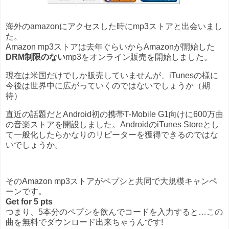
海外のamazonにアクセスした時にmp3ストアと出会いまし
た。
Amazon mp3ストアは去年ぐらいからAmazonが開始した
DRM制限のない
mp3をオンライン販売を開始しました。
現在は米国だけでしか販売していませんが、iTunesの様に
今後は世界中に広がっていくのではないでしょうか（期
待）
直近の話題だとAndroid初の携帯T-Mobile G1向けに600万曲
の音楽ストアを開設しました。AndroidのiTunes Storeとし
て一般化したらかなりのリピーターを獲得できるのではな
いでしょうか。
そのAmazon mp3ストアがペプシと共同で大規模キャンペ
ーンです。
Get for 5 pts
つまり、5本分のペプシを飲んでコードを入力すると…この
曲を無料でダウンロード出来ちゃうんです!