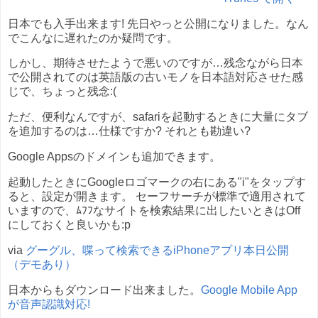
日本でも入手出来ます! 先日やっと公開になりました。なん
でこんなに遅れたのか疑問です。
しかし、期待させたようで悪いのですが…残念ながら日本
で公開されてのは英語版の古いモノを日本語対応させた感
じで、ちょっと残念:(
ただ、便利なんですが、safariを起動するときに大量にタブ
を追加するのは…仕様ですか? それとも勘違い?
Google Appsのドメインも追加できます。
起動したときにGoogleロゴマークの右にある"i"をタップす
ると、設定が開きます。 セーフサーチが標準で適用されて
いますので、ﾑﾌﾌなサイトを検索結果に出したいときはOff
にしておくと良いかも:p
via
グーグル、喋って検索できるiPhoneアプリ本日公開
（デモあり）
日本からもダウンロード出来ました。
Google Mobile App
が音声認識対応!