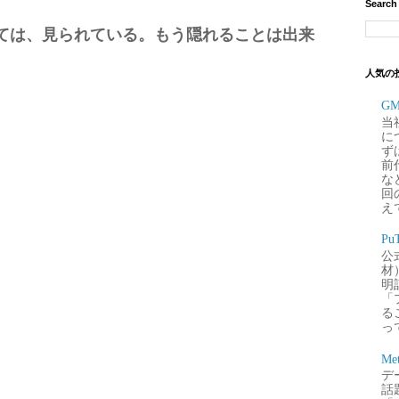
Search
ては、見られている。もう隠れることは出来
人気の
G
当
に
ず
前
な
回
え
P
公
材
明
「
るこ
って
Me
デー
話