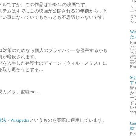
「
ルですが、この作品は1998年の映画です。
り
ステムはすでにこの映画が公開される20年前から…と
ー
ま
ごい事になっていてもちっとも不思議じゃないです。
ら
Wi
た
E
だ
テロ対策のためなら個人のプライバシーを侵害するかも
ら
員が暗殺されます。
行
実行
プを入手した弁護士のディーン（ウィル・スミス）に
Emb
を取り返そうとする…
S
す
皆
カメラ、盗聴etc…
か
ー
す
い
で
- Wikipedia
というものを実際に適用しています。
G
効
P