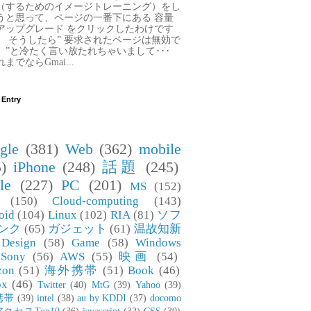
（するためのイメージトレーニング）をし
うと思って、ページの一番下にある 容量
アップグレード をクリックしたわけです
。 そうしたら” 要求されたページは無効で
。”と冷たく言い放たれちゃいまして･･･
までならGmai...
 Entry
gle
(381)
Web
(362)
mobile
)
iPhone
(248)
話題
(245)
le
(227)
PC
(201)
MS
(152)
(150)
Cloud-computing
(143)
oid
(104)
Linux
(102)
RIA
(81)
ソフ
ンク
(65)
ガジェット
(61)
温故知新
Design
(58)
Game
(58)
Windows
Sony
(56)
AWS
(55)
映画
(54)
zon
(51)
海外携帯
(51)
Book
(46)
ox
(46)
Twitter
(40)
MtG
(39)
Yahoo
(39)
携帯
(39)
intel
(38)
au by KDDI
(37)
docomo