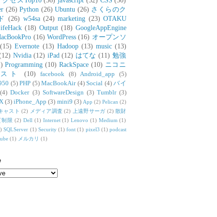
アクセスTop10
(36)
javascript
(32)
CSS
(30)
er
(26)
Python
(26)
Ubuntu
(26)
さくらのク
ド
(26)
w54sa
(24)
marketing
(23)
OTAKU
ifeHack
(18)
Output
(18)
GoogleAppEngine
acBookPro
(16)
WordPress
(16)
オープンソ
(15)
Evernote
(13)
Hadoop
(13)
music
(13)
(12)
Nvidia
(12)
iPad
(12)
はてな
(11)
勉強
)
Programming
(10)
RackSpace
(10)
ニコニ
リスト
(10)
facebook
(8)
Android_app
(5)
950
(5)
PHP
(5)
MacBookAir
(4)
Social
(4)
バイ
(4)
Docker
(3)
SoftwareDesign
(3)
Tumblr
(3)
X
(3)
iPhone_App
(3)
mini9
(3)
App
(2)
Pelican
(2)
キャスト
(2)
メディア調査
(2)
上遠野サーガ
(2)
散財
質制限
(2)
Dell
(1)
Internet
(1)
Lenovo
(1)
Medium
(1)
)
SQLServer
(1)
Security
(1)
font
(1)
pixel3
(1)
podcast
tube
(1)
メルカリ
(1)
e