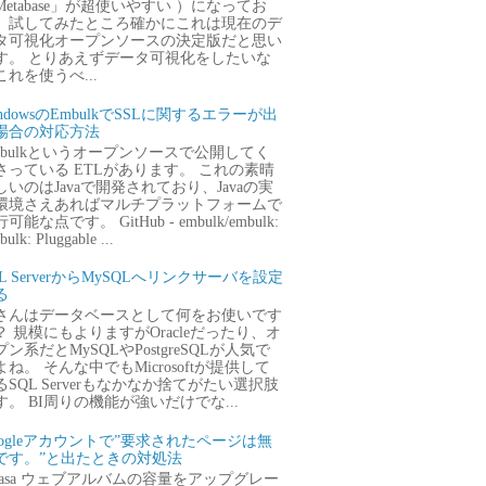
Metabase」が超使いやすい ）になってお
、試してみたところ確かにこれは現在のデ
タ可視化オープンソースの決定版だと思い
す。 とりあえずデータ可視化をしたいな
これを使うべ...
ndowsのEmbulkでSSLに関するエラーが出
場合の対応方法
mbulkというオープンソースで公開してく
さっている ETLがあります。 これの素晴
しいのはJavaで開発されており、Javaの実
環境さえあればマルチプラットフォームで
可能な点です。 GitHub - embulk/embulk:
ulk: Pluggable ...
QL ServerからMySQLへリンクサーバを設定
る
さんはデータベースとして何をお使いです
？ 規模にもよりますがOracleだったり、オ
プン系だとMySQLやPostgreSQLが人気で
よね。 そんな中でもMicrosoftが提供して
るSQL Serverもなかなか捨てがたい選択肢
す。 BI周りの機能が強いだけでな...
oogleアカウントで”要求されたページは無
です。”と出たときの対処法
icasa ウェブアルバムの容量をアップグレー