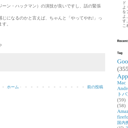
ド
ジーン・ハックマン）の演技が良いですし、話の緊張
よ
を
よ
感じになるのかと言えば、ちゃんと「やってやれ!」っ
す
ます。
これ
Recent
p
Tag
Goo
(355
App
Mac
ホーム
前の投稿
Andr
トバ
(59)
(58)
Ama
firef
国内