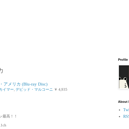
Profile
カ
リカ (Blu-ray Disc)
カイマー
,
デビッド・マルコーニ
￥ 4,935
About
Twi
ン最高！！
RS
.1ch