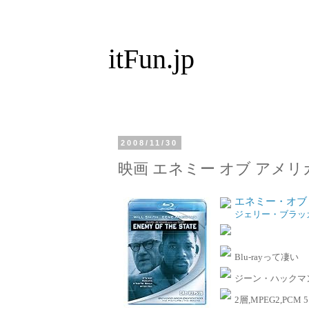
itFun.jp
2008/11/30
映画 エネミー オブ アメリ
エネミー・オブ・アメ
ジェリー・ブラッ
Blu-rayって凄い
ジーン・ハックマ
2層,MPEG2,PCM 5