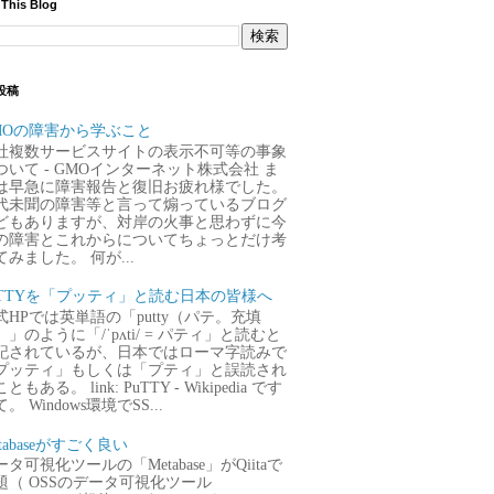
 This Blog
投稿
MOの障害から学ぶこと
社複数サービスサイトの表示不可等の事象
ついて - GMOインターネット株式会社 ま
は早急に障害報告と復旧お疲れ様でした。
代未聞の障害等と言って煽っているブログ
どもありますが、対岸の火事と思わずに今
の障害とこれからについてちょっとだけ考
てみました。 何が...
uTTYを「プッティ」と読む日本の皆様へ
式HPでは英単語の「putty（パテ。充填
）」のように「/ˈpʌti/ = パティ」と読むと
記されているが、日本ではローマ字読みで
プッティ」もしくは「プティ」と誤読され
ともある。 link: PuTTY - Wikipedia です
。 Windows環境でSS...
tabaseがすごく良い
タ可視化ツールの「Metabase」がQiitaで
題（ OSSのデータ可視化ツール