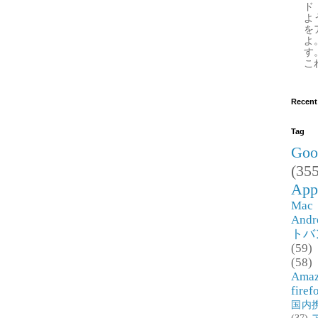
ド
よ
を
よ
す
これ
Recent
Tag
Goo
(355
App
Mac
Andr
トバ
(59)
(58)
Ama
firef
国内