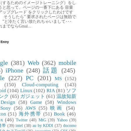
（するためのイメージトレーニング）をし
うと思って、ページの一番下にある 容量
アップグレード をクリックしたわけです
。 そうしたら” 要求されたページは無効で
。”と冷たく言い放たれちゃいまして･･･
までならGmai...
 Entry
gle
(381)
Web
(362)
mobile
)
iPhone
(248)
話題
(245)
le
(227)
PC
(201)
MS
(152)
(150)
Cloud-computing
(143)
oid
(104)
Linux
(102)
RIA
(81)
ソフ
ンク
(65)
ガジェット
(61)
温故知新
Design
(58)
Game
(58)
Windows
Sony
(56)
AWS
(55)
映画
(54)
zon
(51)
海外携帯
(51)
Book
(46)
ox
(46)
Twitter
(40)
MtG
(39)
Yahoo
(39)
携帯
(39)
intel
(38)
au by KDDI
(37)
docomo