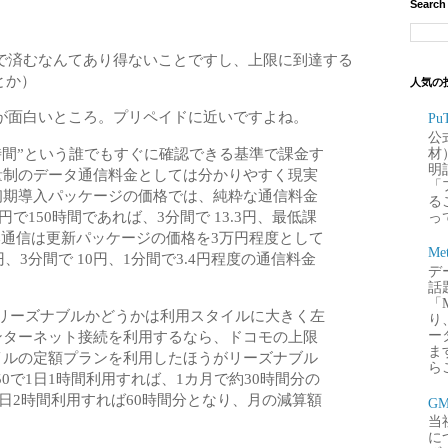
Search
で済むなんてあり得ないことですし、上限に到達する
とか）
人気の
が面白いところ。プリペイドに近いですよね。
P
公
150は、“時間”という誰でもすぐに確認できる基準で課金す
材
明
量制のデータ通信料金としては分かりやすく現実
「
初期導入パッケージの価格では、純粋な通信料金
るこ
円で150時間であれば、3分間で 13.3円、最低課
って
日本通信は更新パッケージの価格を3万円程度として
Me
、3分間で 10円、1分間で3.4円程度の通信料金
デー
話
「
rs150がリーズナブルかどうかは利用スタイルに大きく左
り
ー
ンターネット接続を利用するなら、ドコモの上限
ま
イルの定額プランを利用したほうがリーズナブル
ら
urs150で1日1時間利用すれば、1カ月で約30時間分の
1日2時間利用すれば60時間分となり、月の減算額
G
当
に