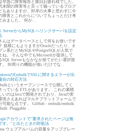
は早急に障害報告と復旧お疲れ様でした。
代未聞の障害等と言って煽っているブログ
どもありますが、対岸の火事と思わずに今
の障害とこれからについてちょっとだけ考
てみました。 何が...
QL ServerからMySQLへリンクサーバを設定
る
さんはデータベースとして何をお使いです
？ 規模にもよりますがOracleだったり、オ
プン系だとMySQLやPostgreSQLが人気で
よね。 そんな中でもMicrosoftが提供して
るSQL Serverもなかなか捨てがたい選択肢
す。 BI周りの機能が強いだけでな...
ndowsのEmbulkでSSLに関するエラーが出
場合の対応方法
mbulkというオープンソースで公開してく
さっている ETLがあります。 これの素晴
しいのはJavaで開発されており、Javaの実
環境さえあればマルチプラットフォームで
可能な点です。 GitHub - embulk/embulk:
ulk: Pluggable ...
oogleアカウントで”要求されたページは無
です。”と出たときの対処法
icasa ウェブアルバムの容量をアップグレー