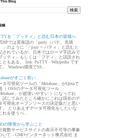
 This Blog
投稿
uTTYを「プッティ」と読む日本の皆様へ
式HPでは英単語の「putty（パテ。充填
）」のように「/ˈpʌti/ = パティ」と読むと
記されているが、日本ではローマ字読みで
プッティ」もしくは「プティ」と誤読され
ともある。 link: PuTTY - Wikipedia です
。 Windows環境でSS...
tabaseがすごく良い
タ可視化ツールの「Metabase」がQiitaで
題（ OSSのデータ可視化ツール
Metabase」が超使いやすい ）になってお
、試してみたところ確かにこれは現在のデ
タ可視化オープンソースの決定版だと思い
す。 とりあえずデータ可視化をしたいな
これを使うべ...
MOの障害から学ぶこと
社複数サービスサイトの表示不可等の事象
ついて - GMOインターネット株式会社 ま