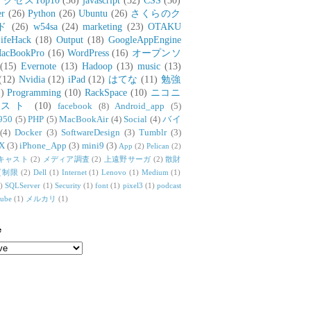
アクセスTop10
(36)
javascript
(32)
CSS
(30)
er
(26)
Python
(26)
Ubuntu
(26)
さくらのク
ド
(26)
w54sa
(24)
marketing
(23)
OTAKU
ifeHack
(18)
Output
(18)
GoogleAppEngine
acBookPro
(16)
WordPress
(16)
オープンソ
(15)
Evernote
(13)
Hadoop
(13)
music
(13)
(12)
Nvidia
(12)
iPad
(12)
はてな
(11)
勉強
)
Programming
(10)
RackSpace
(10)
ニコニ
リスト
(10)
facebook
(8)
Android_app
(5)
950
(5)
PHP
(5)
MacBookAir
(4)
Social
(4)
バイ
(4)
Docker
(3)
SoftwareDesign
(3)
Tumblr
(3)
X
(3)
iPhone_App
(3)
mini9
(3)
App
(2)
Pelican
(2)
キャスト
(2)
メディア調査
(2)
上遠野サーガ
(2)
散財
質制限
(2)
Dell
(1)
Internet
(1)
Lenovo
(1)
Medium
(1)
)
SQLServer
(1)
Security
(1)
font
(1)
pixel3
(1)
podcast
tube
(1)
メルカリ
(1)
e