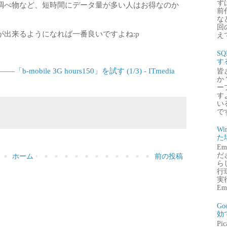
ず
調べ物など、短時間にデータ量が多い人はお得なのか
前
な
回
出来るようになれば一番良いですよね:p
え
S
す
bile 3G hours150」を試す (1/3) - ITmedia
皆
か
ー
す
い
で
Wi
た
E
だ
ホーム
前の投稿
ら
行
実行
Emb
G
効
P