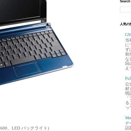
Search
人気の
G
当
に
ず
前
な
回
え
P
公
材
明
「
るこ
って
Me
デー
 600、LED バックライト)
話