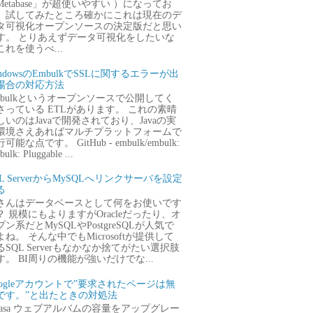
Metabase」が超使いやすい ）になってお
、試してみたところ確かにこれは現在のデ
タ可視化オープンソースの決定版だと思い
す。 とりあえずデータ可視化をしたいな
これを使うべ...
ndowsのEmbulkでSSLに関するエラーが出
場合の対応方法
mbulkというオープンソースで公開してく
さっている ETLがあります。 これの素晴
しいのはJavaで開発されており、Javaの実
環境さえあればマルチプラットフォームで
可能な点です。 GitHub - embulk/embulk:
ulk: Pluggable ...
QL ServerからMySQLへリンクサーバを設定
る
さんはデータベースとして何をお使いです
？ 規模にもよりますがOracleだったり、オ
プン系だとMySQLやPostgreSQLが人気で
よね。 そんな中でもMicrosoftが提供して
るSQL Serverもなかなか捨てがたい選択肢
す。 BI周りの機能が強いだけでな...
oogleアカウントで”要求されたページは無
です。”と出たときの対処法
icasa ウェブアルバムの容量をアップグレー