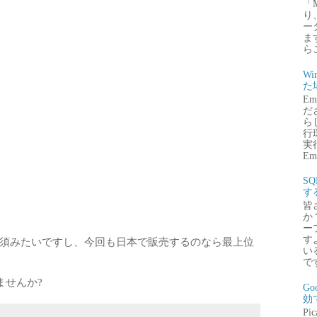
「
り
ー
ま
ら
Wi
た
E
だ
ら
行
実行
Emb
S
す
皆
か
ー
す
XP必須みたいですし、今回も日本で販売するのなら最上位
い
で
ませんか?
G
効
P