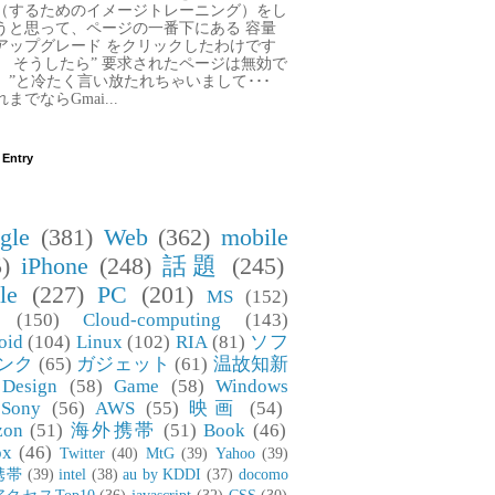
（するためのイメージトレーニング）をし
うと思って、ページの一番下にある 容量
アップグレード をクリックしたわけです
。 そうしたら” 要求されたページは無効で
。”と冷たく言い放たれちゃいまして･･･
までならGmai...
 Entry
gle
(381)
Web
(362)
mobile
)
iPhone
(248)
話題
(245)
le
(227)
PC
(201)
MS
(152)
(150)
Cloud-computing
(143)
oid
(104)
Linux
(102)
RIA
(81)
ソフ
ンク
(65)
ガジェット
(61)
温故知新
Design
(58)
Game
(58)
Windows
Sony
(56)
AWS
(55)
映画
(54)
zon
(51)
海外携帯
(51)
Book
(46)
ox
(46)
Twitter
(40)
MtG
(39)
Yahoo
(39)
携帯
(39)
intel
(38)
au by KDDI
(37)
docomo