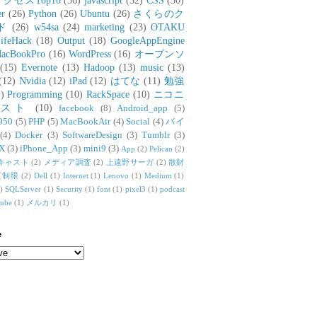
アクセスTop10
(36)
javascript
(32)
CSS
(30)
er
(26)
Python
(26)
Ubuntu
(26)
さくらのク
ド
(26)
w54sa
(24)
marketing
(23)
OTAKU
ifeHack
(18)
Output
(18)
GoogleAppEngine
acBookPro
(16)
WordPress
(16)
オープンソ
(15)
Evernote
(13)
Hadoop
(13)
music
(13)
(12)
Nvidia
(12)
iPad
(12)
はてな
(11)
勉強
)
Programming
(10)
RackSpace
(10)
ニコニ
リスト
(10)
facebook
(8)
Android_app
(5)
950
(5)
PHP
(5)
MacBookAir
(4)
Social
(4)
バイ
(4)
Docker
(3)
SoftwareDesign
(3)
Tumblr
(3)
X
(3)
iPhone_App
(3)
mini9
(3)
App
(2)
Pelican
(2)
キャスト
(2)
メディア調査
(2)
上遠野サーガ
(2)
散財
質制限
(2)
Dell
(1)
Internet
(1)
Lenovo
(1)
Medium
(1)
)
SQLServer
(1)
Security
(1)
font
(1)
pixel3
(1)
podcast
tube
(1)
メルカリ
(1)
e