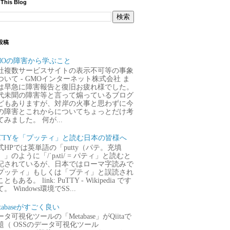
 This Blog
投稿
MOの障害から学ぶこと
社複数サービスサイトの表示不可等の事象
ついて - GMOインターネット株式会社 ま
は早急に障害報告と復旧お疲れ様でした。
代未聞の障害等と言って煽っているブログ
どもありますが、対岸の火事と思わずに今
の障害とこれからについてちょっとだけ考
てみました。 何が...
uTTYを「プッティ」と読む日本の皆様へ
式HPでは英単語の「putty（パテ。充填
）」のように「/ˈpʌti/ = パティ」と読むと
記されているが、日本ではローマ字読みで
プッティ」もしくは「プティ」と誤読され
ともある。 link: PuTTY - Wikipedia です
。 Windows環境でSS...
tabaseがすごく良い
タ可視化ツールの「Metabase」がQiitaで
題（ OSSのデータ可視化ツール