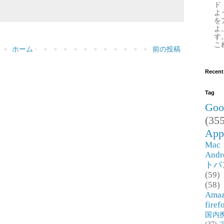
ド
よ
を
よ
す
これ
ホーム
前の投稿
Recent
Tag
Goo
(355
App
Mac
Andr
トバ
(59)
(58)
Ama
firef
国内