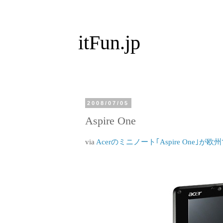
itFun.jp
2008/07/05
Aspire One
via
Acerのミニノート｢Aspire One｣