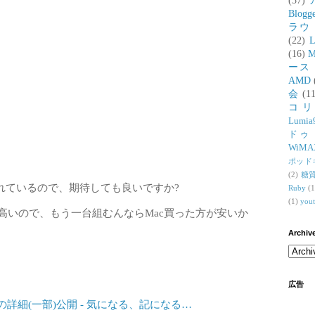
(37)
Blogg
ラウ
(22)
L
(16)
M
ース
AMD
会
(11
コ
Lumia
ドゥ
WiMA
ポッド
(2)
糖
れているので、期待しても良いですか?
Ruby
(1
(1)
you
高いので、もう一台組むんならMac買った方が安いか
Archiv
広告
の詳細(一部)公開 - 気になる、記になる…