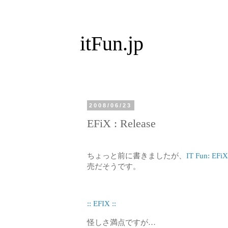
itFun.jp
2008/06/23
EFiX : Release
ちょっと前に書きましたが、
IT Fun: EFi
売だそうです。
:: EFIX ::
怪しさ満点ですが…