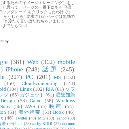
（するためのイメージトレーニング）をし
うと思って、ページの一番下にある 容量
アップグレード をクリックしたわけです
。 そうしたら” 要求されたページは無効で
。”と冷たく言い放たれちゃいまして･･･
までならGmai...
 Entry
gle
(381)
Web
(362)
mobile
)
iPhone
(248)
話題
(245)
le
(227)
PC
(201)
MS
(152)
(150)
Cloud-computing
(143)
oid
(104)
Linux
(102)
RIA
(81)
ソフ
ンク
(65)
ガジェット
(61)
温故知新
Design
(58)
Game
(58)
Windows
Sony
(56)
AWS
(55)
映画
(54)
zon
(51)
海外携帯
(51)
Book
(46)
ox
(46)
Twitter
(40)
MtG
(39)
Yahoo
(39)
携帯
(39)
intel
(38)
au by KDDI
(37)
docomo