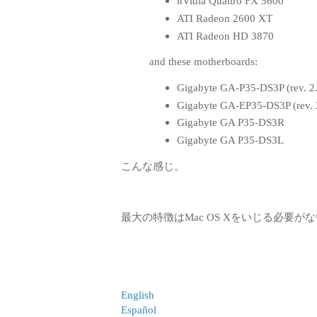
nVidia Quattro FX 5600
ATI Radeon 2600 XT
ATI Radeon HD 3870
and these motherboards:
Gigabyte GA-P35-DS3P (rev. 2.
Gigabyte GA-EP35-DS3P (rev. 
Gigabyte GA P35-DS3R
Gigabyte GA P35-DS3L
こんな感じ。
最大の特徴はMac OS Xをいじる必要
English
Español