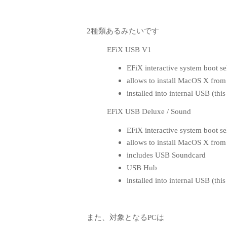
2種類あるみたいです
EFiX USB V1
EFiX interactive system boot se
allows to install MacOS X from
installed into internal USB (this 
EFiX USB Deluxe / Sound
EFiX interactive system boot se
allows to install MacOS X from
includes USB Soundcard
USB Hub
installed into internal USB (this 
また、対象となるPCは