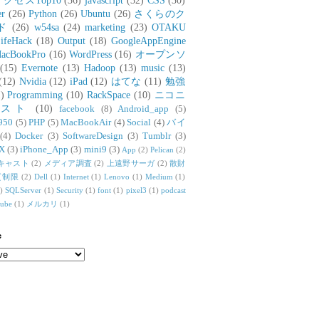
アクセスTop10
(36)
javascript
(32)
CSS
(30)
er
(26)
Python
(26)
Ubuntu
(26)
さくらのク
ド
(26)
w54sa
(24)
marketing
(23)
OTAKU
ifeHack
(18)
Output
(18)
GoogleAppEngine
acBookPro
(16)
WordPress
(16)
オープンソ
(15)
Evernote
(13)
Hadoop
(13)
music
(13)
(12)
Nvidia
(12)
iPad
(12)
はてな
(11)
勉強
)
Programming
(10)
RackSpace
(10)
ニコニ
リスト
(10)
facebook
(8)
Android_app
(5)
950
(5)
PHP
(5)
MacBookAir
(4)
Social
(4)
バイ
(4)
Docker
(3)
SoftwareDesign
(3)
Tumblr
(3)
X
(3)
iPhone_App
(3)
mini9
(3)
App
(2)
Pelican
(2)
キャスト
(2)
メディア調査
(2)
上遠野サーガ
(2)
散財
質制限
(2)
Dell
(1)
Internet
(1)
Lenovo
(1)
Medium
(1)
)
SQLServer
(1)
Security
(1)
font
(1)
pixel3
(1)
podcast
tube
(1)
メルカリ
(1)
e