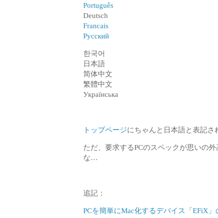
Português
Deutsch
Francais
Русский
한국어
日本語
简体中文
繁體中文
Українська
トップページ
にちゃんと日本語と表記さ
ただ、要求するPCのスペックが思いの外
な…
追記：
PCを簡単にMac化するデバイス「EFiX」