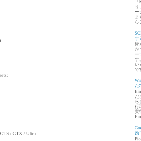
「
り
ー
ま
ら
S
す
)
皆
)
か
ー
す
い
で
sets:
Wi
た
E
だ
ら
行
実行
Emb
G
効
 GTS / GTX / Ultra
P