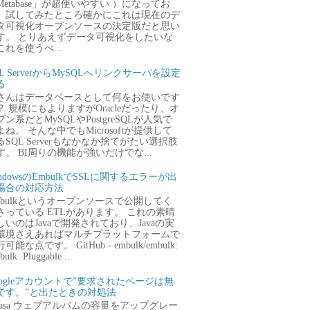
Metabase」が超使いやすい ）になってお
、試してみたところ確かにこれは現在のデ
タ可視化オープンソースの決定版だと思い
す。 とりあえずデータ可視化をしたいな
これを使うべ...
QL ServerからMySQLへリンクサーバを設定
る
さんはデータベースとして何をお使いです
？ 規模にもよりますがOracleだったり、オ
プン系だとMySQLやPostgreSQLが人気で
よね。 そんな中でもMicrosoftが提供して
るSQL Serverもなかなか捨てがたい選択肢
す。 BI周りの機能が強いだけでな...
ndowsのEmbulkでSSLに関するエラーが出
場合の対応方法
mbulkというオープンソースで公開してく
さっている ETLがあります。 これの素晴
しいのはJavaで開発されており、Javaの実
環境さえあればマルチプラットフォームで
可能な点です。 GitHub - embulk/embulk:
ulk: Pluggable ...
oogleアカウントで”要求されたページは無
です。”と出たときの対処法
icasa ウェブアルバムの容量をアップグレー