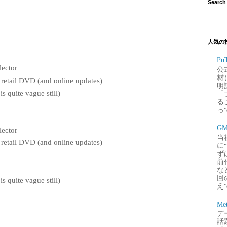
Search
人気の
P
lector
公
材
 retail DVD (and online updates)
明
is quite vague still)
「
るこ
って
G
lector
当
 retail DVD (and online updates)
に
ず
前
な
回
is quite vague still)
え
Me
デー
話