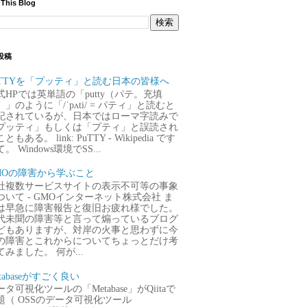
 This Blog
投稿
uTTYを「プッティ」と読む日本の皆様へ
式HPでは英単語の「putty（パテ。充填
）」のように「/ˈpʌti/ = パティ」と読むと
記されているが、日本ではローマ字読みで
プッティ」もしくは「プティ」と誤読され
ともある。 link: PuTTY - Wikipedia です
。 Windows環境でSS...
MOの障害から学ぶこと
社複数サービスサイトの表示不可等の事象
ついて - GMOインターネット株式会社 ま
は早急に障害報告と復旧お疲れ様でした。
代未聞の障害等と言って煽っているブログ
どもありますが、対岸の火事と思わずに今
の障害とこれからについてちょっとだけ考
てみました。 何が...
tabaseがすごく良い
タ可視化ツールの「Metabase」がQiitaで
題（ OSSのデータ可視化ツール