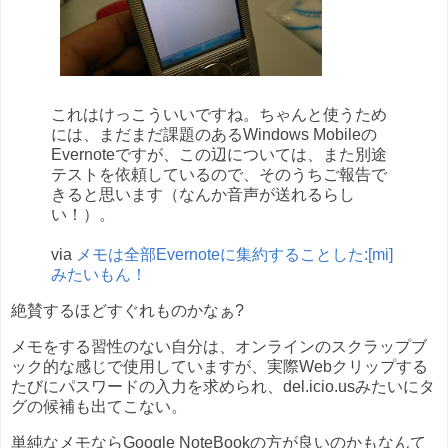
これはけっこういいですね。ちゃんと使うため
には、まだまだ課題のあるWindows Mobileの
Evernoteですが、この辺については、また別途
テストを依頼しているので、そのうちご報告で
きると思います（なんか音声が送れるらし
い！）。
via
メモは全部Evernoteに集約することした:[mi]
みたいもん！
絶賛するほどすぐれものかなぁ?
メモをする習性のない自分は、オンラインのスクラップブ
ック的な感じで使用していますが、実際Webクリップする
たびにパスワードの入力を求められ、del.icio.usみたいにタ
グの候補も出てこない。
単純なメモならGoogle NoteBookの方が良いのかもなんて