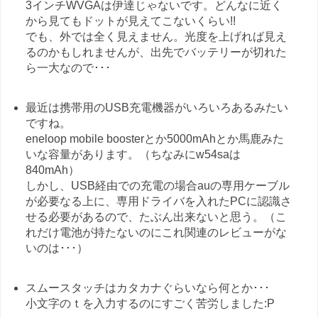
3インチWVGAは伊達じゃないです。どんなに近く
から見てもドットが見えてこないくらい!!
でも、外では全く見えません。光度を上げれば見え
るのかもしれませんが、出先でバッテリーが切れた
ら一大なので･･･
最近は携帯用のUSB充電機器がいろいろあるみたい
ですね。
eneloop mobile boosterとか5000mAhとか馬鹿みた
いな容量があります。（ちなみにw54saは
840mAh）
しかし、USB経由での充電の場合auの専用ケーブル
が必要なる上に、専用ドライバを入れたPCに認識さ
せる必要があるので、たぶん出来ないと思う。（こ
れだけ電池が持たないのにこれ関連のレビューがな
いのは･･･）
スムースタッチはカタカナぐらいなら何とか･･･
小文字のｔを入力するのにすごく苦労しました:P