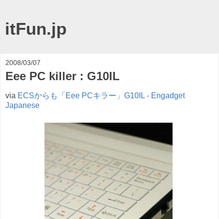
itFun.jp
2008/03/07
Eee PC killer : G10IL
via
ECSからも「Eee PCキラー」G10IL - Engadget
Japanese