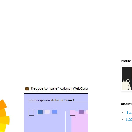
Profile
About
Twi
RS