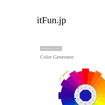
itFun.jp
2008/03/02
Color Generator