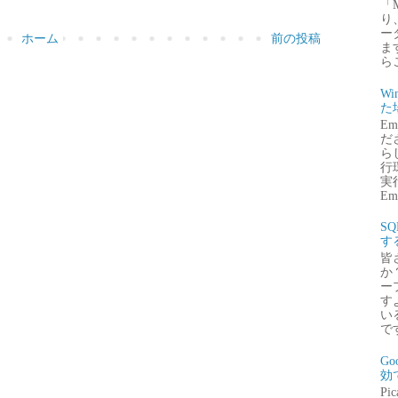
「
り
ー
ホーム
前の投稿
ま
ら
Wi
た
E
だ
ら
行
実行
Emb
S
す
皆
か
ー
す
い
で
G
効
P