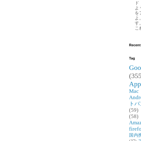
ド
よ
を
よ
す
これ
Recent
Tag
Goo
(355
App
Mac
Andr
トバ
(59)
(58)
Ama
firef
国内