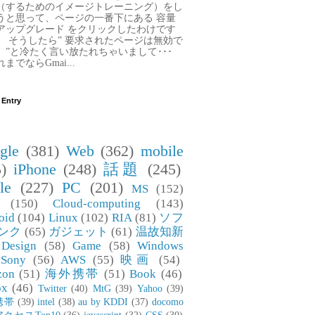
（するためのイメージトレーニング）をし
うと思って、ページの一番下にある 容量
アップグレード をクリックしたわけです
。 そうしたら” 要求されたページは無効で
。”と冷たく言い放たれちゃいまして･･･
までならGmai...
 Entry
gle
(381)
Web
(362)
mobile
)
iPhone
(248)
話題
(245)
le
(227)
PC
(201)
MS
(152)
(150)
Cloud-computing
(143)
oid
(104)
Linux
(102)
RIA
(81)
ソフ
ンク
(65)
ガジェット
(61)
温故知新
Design
(58)
Game
(58)
Windows
Sony
(56)
AWS
(55)
映画
(54)
zon
(51)
海外携帯
(51)
Book
(46)
ox
(46)
Twitter
(40)
MtG
(39)
Yahoo
(39)
携帯
(39)
intel
(38)
au by KDDI
(37)
docomo