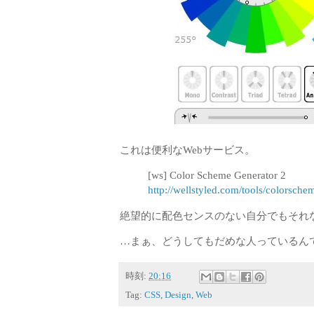
これは便利なWebサービス。
[ws] Color Scheme Generator 2
http://wellstyled.com/tools/colorsch
絶望的に配色センスのない自分でもそれ
…まぁ、どうしてもだめな人っているん
時刻:
20:16
Tag:
CSS
,
Design
,
Web