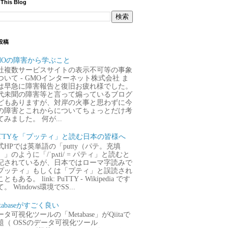
 This Blog
投稿
MOの障害から学ぶこと
社複数サービスサイトの表示不可等の事象
ついて - GMOインターネット株式会社 ま
は早急に障害報告と復旧お疲れ様でした。
代未聞の障害等と言って煽っているブログ
どもありますが、対岸の火事と思わずに今
の障害とこれからについてちょっとだけ考
てみました。 何が...
uTTYを「プッティ」と読む日本の皆様へ
式HPでは英単語の「putty（パテ。充填
）」のように「/ˈpʌti/ = パティ」と読むと
記されているが、日本ではローマ字読みで
プッティ」もしくは「プティ」と誤読され
ともある。 link: PuTTY - Wikipedia です
。 Windows環境でSS...
tabaseがすごく良い
タ可視化ツールの「Metabase」がQiitaで
題（ OSSのデータ可視化ツール