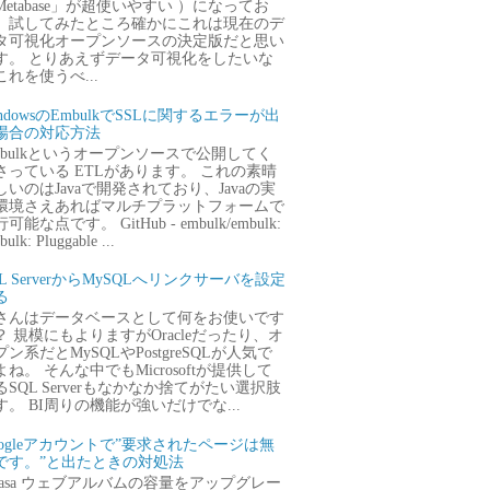
Metabase」が超使いやすい ）になってお
、試してみたところ確かにこれは現在のデ
タ可視化オープンソースの決定版だと思い
す。 とりあえずデータ可視化をしたいな
これを使うべ...
ndowsのEmbulkでSSLに関するエラーが出
場合の対応方法
mbulkというオープンソースで公開してく
さっている ETLがあります。 これの素晴
しいのはJavaで開発されており、Javaの実
環境さえあればマルチプラットフォームで
可能な点です。 GitHub - embulk/embulk:
ulk: Pluggable ...
QL ServerからMySQLへリンクサーバを設定
る
さんはデータベースとして何をお使いです
？ 規模にもよりますがOracleだったり、オ
プン系だとMySQLやPostgreSQLが人気で
よね。 そんな中でもMicrosoftが提供して
るSQL Serverもなかなか捨てがたい選択肢
す。 BI周りの機能が強いだけでな...
oogleアカウントで”要求されたページは無
です。”と出たときの対処法
icasa ウェブアルバムの容量をアップグレー