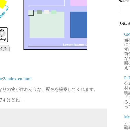
Search
人気の
G
当
に
ず
前
な
回
え
P
eme2/index-en.html
公
材
なりの物が作れそうな、配色を提案してくれます。
明
「
ですけどね…
るこ
って
Me
デー
話