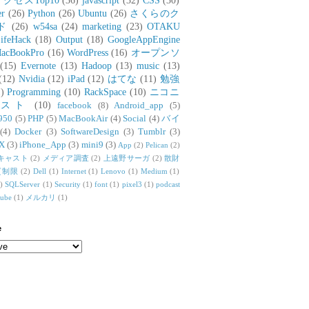
アクセスTop10
(36)
javascript
(32)
CSS
(30)
er
(26)
Python
(26)
Ubuntu
(26)
さくらのク
ド
(26)
w54sa
(24)
marketing
(23)
OTAKU
ifeHack
(18)
Output
(18)
GoogleAppEngine
acBookPro
(16)
WordPress
(16)
オープンソ
(15)
Evernote
(13)
Hadoop
(13)
music
(13)
(12)
Nvidia
(12)
iPad
(12)
はてな
(11)
勉強
)
Programming
(10)
RackSpace
(10)
ニコニ
リスト
(10)
facebook
(8)
Android_app
(5)
950
(5)
PHP
(5)
MacBookAir
(4)
Social
(4)
バイ
(4)
Docker
(3)
SoftwareDesign
(3)
Tumblr
(3)
X
(3)
iPhone_App
(3)
mini9
(3)
App
(2)
Pelican
(2)
キャスト
(2)
メディア調査
(2)
上遠野サーガ
(2)
散財
質制限
(2)
Dell
(1)
Internet
(1)
Lenovo
(1)
Medium
(1)
)
SQLServer
(1)
Security
(1)
font
(1)
pixel3
(1)
podcast
tube
(1)
メルカリ
(1)
e