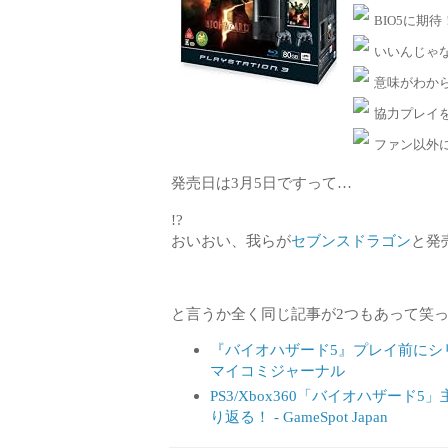
BIO5に期待
いいんじゃ
意味がわか
協力プレイ
ファン以外
発売日は3月5日ですって…
!?
おいおい、我らが
セブンスドラゴン
と発
と言うか全く同じ記事が2つもあって笑
『バイオハザード5』プレイ前にシリー
マイコミジャーナル
PS3/Xbox360「バイオハザー
り返る！ - GameSpot Japan