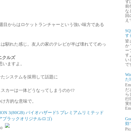
ず
前
な
回
え
2週目からはロケットランチャーという強い味方である
S
す
皆
には馴れた感じ。友人の家のテレビが半ば壊れててめっ
か
ー
す
ニクルズ
い
と思いますよ。
で
Wi
せたシステムを採用して話題に
た
E
だ
スカーは一体どうなってしまうのか!?
ら
行
つけ方的な意味で。
実行
Emb
ATION 3(80GB) バイオハザード5 プレミアムリミテッド
リアブラックオリジナルロゴ)
G
効
80
P