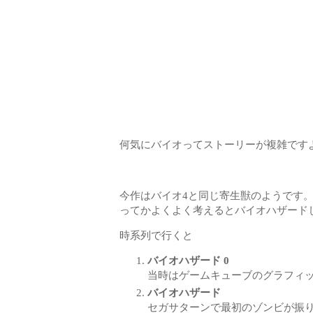
何気にバイオってストーリーが複雑ですよ
今作はバイオ4と同じ寄生獣のようです
ってかよくよく考えるとバイオハザードじ
時系列で行くと
バイオハザード 0
当時はゲームキューブのグラフィッ
バイオハザード
セガサターンで最初のゾンビが振