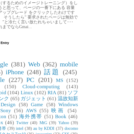
（するためのイメージトレーニング）をし
うと思って、ページの一番下にある 容量
アップグレード をクリックしたわけです
。 そうしたら” 要求されたページは無効で
。”と冷たく言い放たれちゃいまして･･･
までならGmai...
 Entry
gle
(381)
Web
(362)
mobile
)
iPhone
(248)
話題
(245)
le
(227)
PC
(201)
MS
(152)
(150)
Cloud-computing
(143)
oid
(104)
Linux
(102)
RIA
(81)
ソフ
ンク
(65)
ガジェット
(61)
温故知新
Design
(58)
Game
(58)
Windows
Sony
(56)
AWS
(55)
映画
(54)
zon
(51)
海外携帯
(51)
Book
(46)
ox
(46)
Twitter
(40)
MtG
(39)
Yahoo
(39)
携帯
(39)
intel
(38)
au by KDDI
(37)
docomo