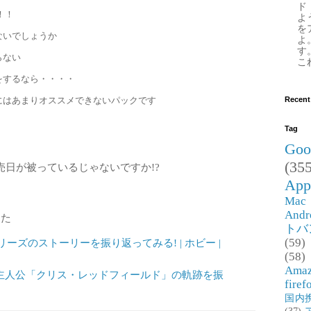
ド
！！
よ
を
ないでしょうか
よ
す
らない
これ
をするなら・・・・
にはあまりオススメできないパックです
Recent
Tag
Goo
(355
売日が被っているじゃないですか!?
App
Mac
Andr
った
トバ
(59)
ズのストーリーを振り返ってみる! | ホビー |
(58)
Ama
ド5」主人公「クリス・レッドフィールド」の軌跡を振
firef
国内