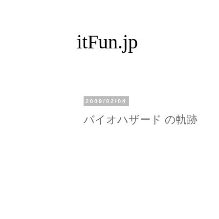
itFun.jp
2009/02/04
バイオハザード の軌跡