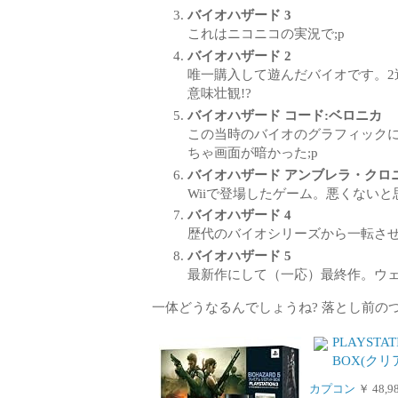
バイオハザード 3
これはニコニコの実況で;p
バイオハザード 2
唯一購入して遊んだバイオです。
意味壮観!?
バイオハザード コード:ベロニカ
この当時のバイオのグラフィック
ちゃ画面が暗かった;p
バイオハザード アンブレラ・クロ
Wiiで登場したゲーム。悪くない
バイオハザード 4
歴代のバイオシリーズから一転さ
バイオハザード 5
最新作にして（一応）最終作。ウェ
一体どうなるんでしょうね? 落とし前の
PLAYST
BOX(ク
カプコン
￥ 48,9