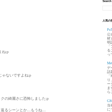
Search
人気の
P
公
材
明
「
るこ
ね;p
って
Me
デー
。
話
ゃないですよね;p
「
り
ー
ま
ら
クの綺麗さに恐怖しました;p
G
当
に
り返るシーンとか…もうね…