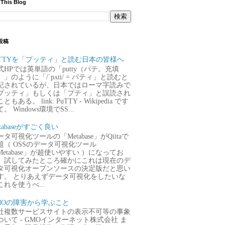
 This Blog
投稿
uTTYを「プッティ」と読む日本の皆様へ
式HPでは英単語の「putty（パテ。充填
）」のように「/ˈpʌti/ = パティ」と読むと
記されているが、日本ではローマ字読みで
プッティ」もしくは「プティ」と誤読され
ともある。 link: PuTTY - Wikipedia です
。 Windows環境でSS...
tabaseがすごく良い
タ可視化ツールの「Metabase」がQiitaで
題（ OSSのデータ可視化ツール
Metabase」が超使いやすい ）になってお
、試してみたところ確かにこれは現在のデ
タ可視化オープンソースの決定版だと思い
す。 とりあえずデータ可視化をしたいな
これを使うべ...
MOの障害から学ぶこと
社複数サービスサイトの表示不可等の事象
ついて - GMOインターネット株式会社 ま