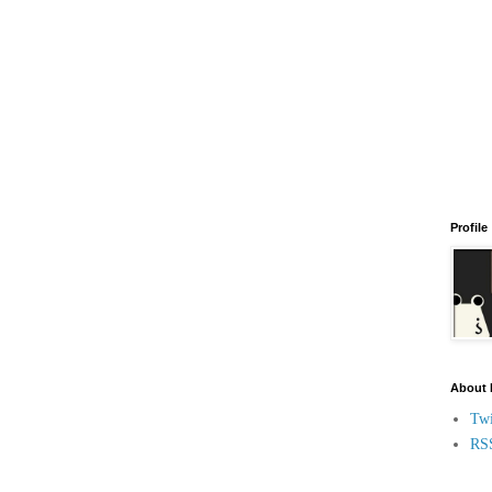
Profile
About
Twi
RS