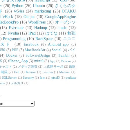
アクセスTop10
(36)
javascript
(32)
CSS
(30)
er
(26)
Python
(26)
Ubuntu
(26)
さくらのク
ド
(26)
w54sa
(24)
marketing
(23)
OTAKU
ifeHack
(18)
Output
(18)
GoogleAppEngine
acBookPro
(16)
WordPress
(16)
オープンソ
(15)
Evernote
(13)
Hadoop
(13)
music
(13)
(12)
Nvidia
(12)
iPad
(12)
はてな
(11)
勉強
)
Programming
(10)
RackSpace
(10)
ニコニ
リスト
(10)
facebook
(8)
Android_app
(5)
950
(5)
PHP
(5)
MacBookAir
(4)
Social
(4)
バイ
(4)
Docker
(3)
SoftwareDesign
(3)
Tumblr
(3)
X
(3)
iPhone_App
(3)
mini9
(3)
App
(2)
Pelican
(2)
キャスト
(2)
メディア調査
(2)
上遠野サーガ
(2)
散財
質制限
(2)
Dell
(1)
Internet
(1)
Lenovo
(1)
Medium
(1)
)
SQLServer
(1)
Security
(1)
font
(1)
pixel3
(1)
podcast
tube
(1)
メルカリ
(1)
e