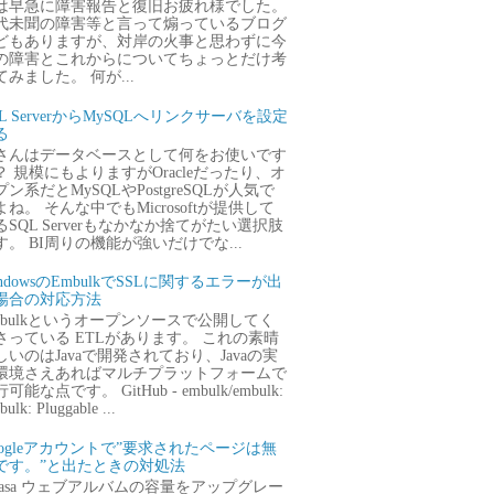
は早急に障害報告と復旧お疲れ様でした。
代未聞の障害等と言って煽っているブログ
どもありますが、対岸の火事と思わずに今
の障害とこれからについてちょっとだけ考
てみました。 何が...
QL ServerからMySQLへリンクサーバを設定
る
さんはデータベースとして何をお使いです
？ 規模にもよりますがOracleだったり、オ
プン系だとMySQLやPostgreSQLが人気で
よね。 そんな中でもMicrosoftが提供して
るSQL Serverもなかなか捨てがたい選択肢
す。 BI周りの機能が強いだけでな...
ndowsのEmbulkでSSLに関するエラーが出
場合の対応方法
mbulkというオープンソースで公開してく
さっている ETLがあります。 これの素晴
しいのはJavaで開発されており、Javaの実
環境さえあればマルチプラットフォームで
可能な点です。 GitHub - embulk/embulk:
ulk: Pluggable ...
oogleアカウントで”要求されたページは無
です。”と出たときの対処法
icasa ウェブアルバムの容量をアップグレー