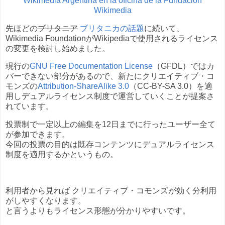
Wikimedia Argentina en la oficina de la Fundación
Wikimedia
先ほどの
ブリタニア
ブリタニカの話題
に続いて、
Wikimedia FoundationがWikipediaで使用されるライセンス
の変更を検討し始めました。
現行の
GNU Free Documentation License
（GFDL）ではカ
バーできない部分があるので、新たにクリエイティブ・コ
モンズの
Attribution-ShareAlike 3.0
（CC-BY-SA 3.0）を適
用しデュアルライセンス制度で運営していくことが提案さ
れています。
投票制で一定以上の編集を12日までに行ったユーザー全て
が参加できます。
今回の投票の目的は既存コンテンツにデュアルライセンス
制度を適用するかというもの。
利用者から見れば クリエイティブ・コモンズが効く分利用
がしやすくなります。
と言うよりもライセンス形態が分かりやすいです。