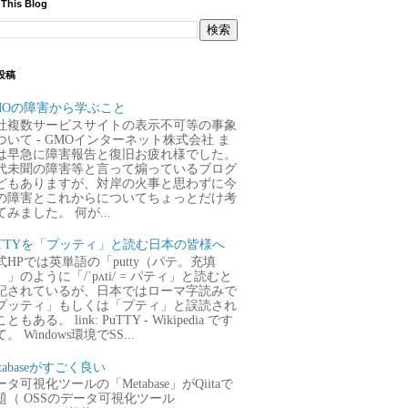
 This Blog
投稿
MOの障害から学ぶこと
社複数サービスサイトの表示不可等の事象
ついて - GMOインターネット株式会社 ま
は早急に障害報告と復旧お疲れ様でした。
代未聞の障害等と言って煽っているブログ
どもありますが、対岸の火事と思わずに今
の障害とこれからについてちょっとだけ考
てみました。 何が...
uTTYを「プッティ」と読む日本の皆様へ
式HPでは英単語の「putty（パテ。充填
）」のように「/ˈpʌti/ = パティ」と読むと
記されているが、日本ではローマ字読みで
プッティ」もしくは「プティ」と誤読され
ともある。 link: PuTTY - Wikipedia です
。 Windows環境でSS...
tabaseがすごく良い
タ可視化ツールの「Metabase」がQiitaで
題（ OSSのデータ可視化ツール