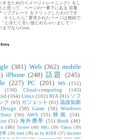
（するためのイメージトレーニング）をし
うと思って、ページの一番下にある 容量
アップグレード をクリックしたわけです
。 そうしたら” 要求されたページは無効で
。”と冷たく言い放たれちゃいまして･･･
までならGmai...
 Entry
gle
(381)
Web
(362)
mobile
)
iPhone
(248)
話題
(245)
le
(227)
PC
(201)
MS
(152)
(150)
Cloud-computing
(143)
oid
(104)
Linux
(102)
RIA
(81)
ソフ
ンク
(65)
ガジェット
(61)
温故知新
Design
(58)
Game
(58)
Windows
Sony
(56)
AWS
(55)
映画
(54)
zon
(51)
海外携帯
(51)
Book
(46)
ox
(46)
Twitter
(40)
MtG
(39)
Yahoo
(39)
携帯
(39)
intel
(38)
au by KDDI
(37)
docomo