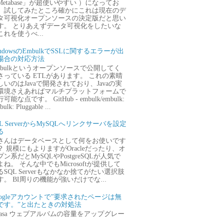
Metabase」が超使いやすい ）になってお
、試してみたところ確かにこれは現在のデ
タ可視化オープンソースの決定版だと思い
す。 とりあえずデータ可視化をしたいな
これを使うべ...
ndowsのEmbulkでSSLに関するエラーが出
場合の対応方法
mbulkというオープンソースで公開してく
さっている ETLがあります。 これの素晴
しいのはJavaで開発されており、Javaの実
環境さえあればマルチプラットフォームで
可能な点です。 GitHub - embulk/embulk:
ulk: Pluggable ...
QL ServerからMySQLへリンクサーバを設定
る
さんはデータベースとして何をお使いです
？ 規模にもよりますがOracleだったり、オ
プン系だとMySQLやPostgreSQLが人気で
よね。 そんな中でもMicrosoftが提供して
るSQL Serverもなかなか捨てがたい選択肢
す。 BI周りの機能が強いだけでな...
oogleアカウントで”要求されたページは無
です。”と出たときの対処法
icasa ウェブアルバムの容量をアップグレー