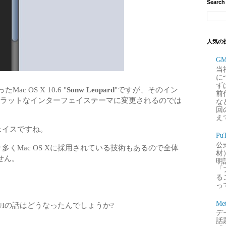
Search
人気の
G
当
に
ず
c OS X 10.6 "
Sonw Leopard
"ですが、そのイン
前
ラットなインターフェイステーマに変更されるのでは
な
回
え
フェイスですね。
P
公
り多くMac OS Xに採用されている技術もあるので全体
材
せん。
明
「
るこ
って
Me
Iの話はどうなったんでしょうか?
デー
話