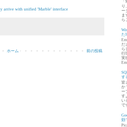
「
り
arrive with unified 'Marble' interface
ー
ま
ら
Wi
た
E
だ
ら
ホーム
前の投稿
行
実行
Emb
S
す
皆
か
ー
す
い
で
G
効
P