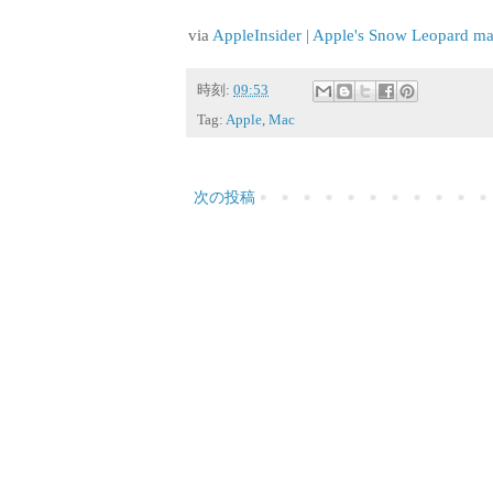
via
AppleInsider | Apple's Snow Leopard may 
時刻:
09:53
Tag:
Apple
,
Mac
次の投稿