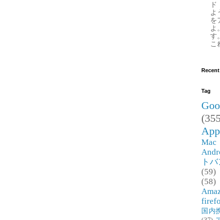
ド
よ
を
よ
す
これ
Recent
Tag
Goo
(355
App
Mac
Andr
トバ
(59)
(58)
Ama
firef
国内