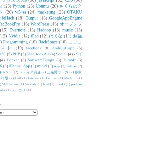
アクセスTop10
(36)
javascript
(32)
CSS
(30)
er
(26)
Python
(26)
Ubuntu
(26)
さくらのク
ド
(26)
w54sa
(24)
marketing
(23)
OTAKU
ifeHack
(18)
Output
(18)
GoogleAppEngine
acBookPro
(16)
WordPress
(16)
オープンソ
(15)
Evernote
(13)
Hadoop
(13)
music
(13)
(12)
Nvidia
(12)
iPad
(12)
はてな
(11)
勉強
)
Programming
(10)
RackSpace
(10)
ニコニ
リスト
(10)
facebook
(8)
Android_app
(5)
950
(5)
PHP
(5)
MacBookAir
(4)
Social
(4)
バイ
(4)
Docker
(3)
SoftwareDesign
(3)
Tumblr
(3)
X
(3)
iPhone_App
(3)
mini9
(3)
App
(2)
Pelican
(2)
キャスト
(2)
メディア調査
(2)
上遠野サーガ
(2)
散財
質制限
(2)
Dell
(1)
Internet
(1)
Lenovo
(1)
Medium
(1)
)
SQLServer
(1)
Security
(1)
font
(1)
pixel3
(1)
podcast
tube
(1)
メルカリ
(1)
e