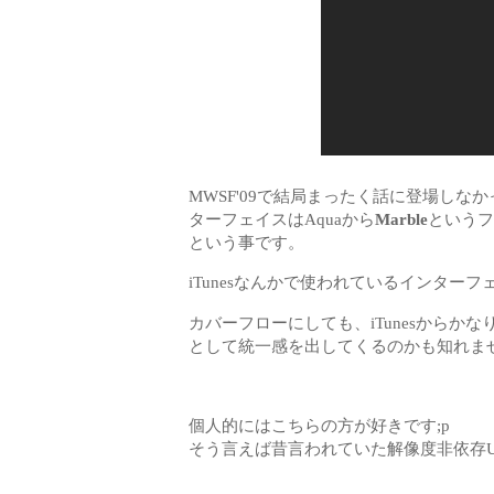
MWSF'09で結局まったく話に登場しなかったMa
ターフェイスはAquaから
Marble
というフ
という事です。
iTunesなんかで使われているインター
カバーフローにしても、iTunesからかな
として統一感を出してくるのかも知れま
個人的にはこちらの方が好きです;p
そう言えば昔言われていた解像度非依存U