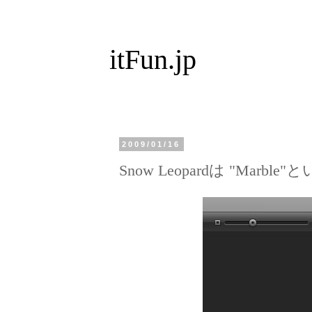
itFun.jp
2009/01/16
Snow Leopardは "Ma