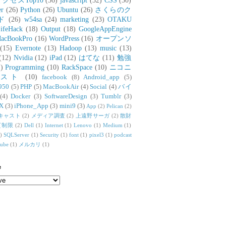
アクセスTop10
(36)
javascript
(32)
CSS
(30)
er
(26)
Python
(26)
Ubuntu
(26)
さくらのク
ド
(26)
w54sa
(24)
marketing
(23)
OTAKU
ifeHack
(18)
Output
(18)
GoogleAppEngine
acBookPro
(16)
WordPress
(16)
オープンソ
(15)
Evernote
(13)
Hadoop
(13)
music
(13)
(12)
Nvidia
(12)
iPad
(12)
はてな
(11)
勉強
)
Programming
(10)
RackSpace
(10)
ニコニ
リスト
(10)
facebook
(8)
Android_app
(5)
950
(5)
PHP
(5)
MacBookAir
(4)
Social
(4)
バイ
(4)
Docker
(3)
SoftwareDesign
(3)
Tumblr
(3)
X
(3)
iPhone_App
(3)
mini9
(3)
App
(2)
Pelican
(2)
キャスト
(2)
メディア調査
(2)
上遠野サーガ
(2)
散財
質制限
(2)
Dell
(1)
Internet
(1)
Lenovo
(1)
Medium
(1)
)
SQLServer
(1)
Security
(1)
font
(1)
pixel3
(1)
podcast
tube
(1)
メルカリ
(1)
e