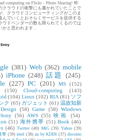
ud computing on Flickr - Photo Sharing! 昨
のクラウドの衝撃にも書かれていたことで
が、クラウドコンピューティングがこのま
進んでいくとおそらくサービスを提供する
ラウドベンダーの数も限られてくるのでは
いかと思われます...
 Entry
gle
(381)
Web
(362)
mobile
)
iPhone
(248)
話題
(245)
le
(227)
PC
(201)
MS
(152)
(150)
Cloud-computing
(143)
oid
(104)
Linux
(102)
RIA
(81)
ソフ
ンク
(65)
ガジェット
(61)
温故知新
Design
(58)
Game
(58)
Windows
Sony
(56)
AWS
(55)
映画
(54)
zon
(51)
海外携帯
(51)
Book
(46)
ox
(46)
Twitter
(40)
MtG
(39)
Yahoo
(39)
携帯
(39)
intel
(38)
au by KDDI
(37)
docomo