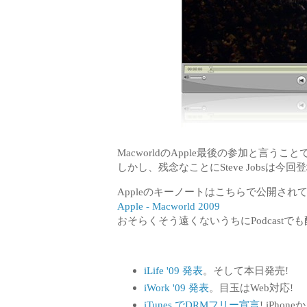
MacworldのApple最後の参加と言う
しかし、残念なことにSteve Jobsは今
Appleのキーノートはこちらで公開され
Apple - Macworld 2009
おそらくそう遠くないうちにPodcast
iLife '09 発表
。そして本日発売!
iWork '09 発表
。目玉はWeb対応!
iTunes でDRMフリー宣言
! iPho