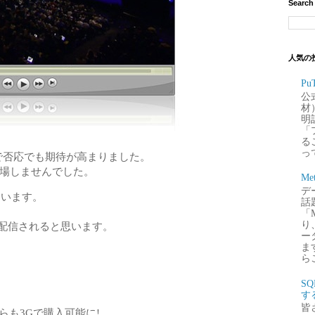
Search
人気の
P
公
材
明
「
るこ
って
ことで否応でも期待が高まりました。
回登場しませんでした。
Me
デー
ています。
話
「
り
でも配信されると思います。
ー
ま
ら
S
す
皆
neからも3Gで購入可能に!