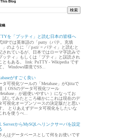
 This Blog
投稿
uTTYを「プッティ」と読む日本の皆様へ
式HPでは英単語の「putty（パテ。充填
）」のように「/ˈpʌti/ = パティ」と読むと
記されているが、日本ではローマ字読みで
プッティ」もしくは「プティ」と誤読され
ともある。 link: PuTTY - Wikipedia です
。 Windows環境でSS...
tabaseがすごく良い
タ可視化ツールの「Metabase」がQiitaで
題（ OSSのデータ可視化ツール
Metabase」が超使いやすい ）になってお
、試してみたところ確かにこれは現在のデ
タ可視化オープンソースの決定版だと思い
す。 とりあえずデータ可視化をしたいな
これを使うべ...
QL ServerからMySQLへリンクサーバを設定
る
さんはデータベースとして何をお使いです