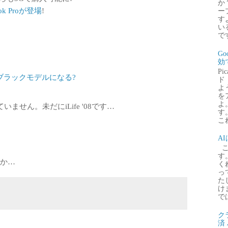
か
ok Proが登場
!
ー
す
い
で
G
効
P
、ブラックモデルになる?
ド
よ
を
よ
せん。未だにiLife '08です…
す
これ
A
こ
す
うか…
く
っ
た
け
で
ク
済