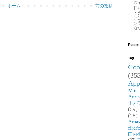
Clo
ホーム
前の投稿
日
す
ま
ク
な
Recent
Tag
Goo
(355
App
Mac
Andr
トバ
(59)
(58)
Ama
firef
国内