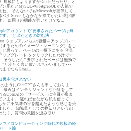
？ 規模にもよりますがOracleだったり、オ
プン系だとMySQLやPostgreSQLが人気で
よね。 そんな中でもMicrosoftが提供して
るSQL Serverもなかなか捨てがたい選択肢
す。 BI周りの機能が強いだけでな...
oogleアカウントで”要求されたページは無
です。”と出たときの対処法
icasa ウェブアルバムの容量をアップグレー
（するためのイメージトレーニング）をし
うと思って、ページの一番下にある 容量
アップグレード をクリックしたわけです
。 そうしたら” 要求されたページは無効で
。”と冷たく言い放たれちゃいまして･･･
までならGmai...
Iは民主化されない
のようにChatGPTさんも申しておりま
。 最近はインテリジェントな回答をして
れるOpenAIの「サービス」に注目が集ま
ています。 遅ればせながら私も使って、
しかに不気味の谷を超えたような感じを受
ました。 知識量としての物知りというの
はなく、質問の意図を汲み取り...
ラウドコンピューティング時代の規模の経
 ハード編