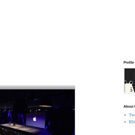
Profile
About
Twi
RS