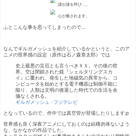
謎が謎を呼び…。
心が癒されます。
ふとこんな事を思ってしまったので…
なんでギルガメッシュを紹介しているかというと、このア
ニメの世界感の設定（原作は石ノ森章太郎）では
史上最悪の災厄とも言うべきＸＸ。その後の世
界。空は閉鎖された鏡『シェルタリングスカ
イ』に覆われ、発生した地磁気の異常から、コ
ンピュータを始めとする電子機器は制御不能に
陥り、人類は文明の後退した時代での生活を余
儀なくされる。
ギルガメッシュ - フジテレビ
となっているので、作中では真空管が登場したりします;p
世界感も良く深夜アニメにしておくのは結構勿体ないよう
な、なかなかの作品でした。