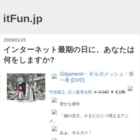
itFun.jp
2009/01/25
インターネット最期の日に、あなたは
何をしますか?
Gilgamesh・ギルガメッシュ・第
一巻 [DVD]
竹谷隆之
,
石ノ森章太郎
￥ 5,040
￥ 4,146
密かな傑作
「物の見方」がまたひとつ増えるアニ
メ。
あぁ、ギルガメ！