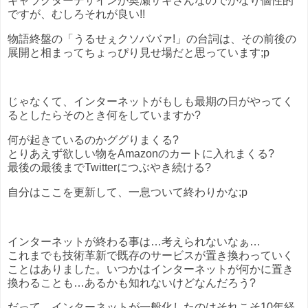
キャラクターデザインが奥瀬サキさんなのでかなり個性的
ですが、むしろそれが良い!!
物語終盤の「うるせぇクソババァ!」の台詞は、その前後の
展開と相まってちょっぴり見せ場だと思っています;p
じゃなくて、インターネットがもしも最期の日がやってく
るとしたらそのとき何をしていますか?
何が起きているのかググりまくる?
とりあえず欲しい物をAmazonのカートに入れまくる?
最後の最後までTwitterにつぶやき続ける?
自分はここを更新して、一息ついて終わりかな;p
インターネットが終わる事は…考えられないなぁ…
これまでも技術革新で既存のサービスが置き換わっていく
ことはありました。いつかはインターネットが何かに置き
換わることも…あるかも知れないけどなんだろう?
だって、インターネットが一般化したのはそれこそ10年経