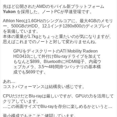
先ほど公開されたAMDのモバイル新プラットフォーム
Yukon
を採用した、ノートPCが早速登場です。
Athlon Neoは1.6GHzのシングルコアに、最大4GBのメモリ
ー、500GBのHDD、12.1インチ1280x800のディスプレイ
を装備しています。
本体の重量が1.7kgとちょっと重たいのが気になりますが、
思えばこれまでのノートと対して変わりませんね。
GPUをディスクリートのATI Mobility Radeon
HD3410にして外付けBlu-rayドライブを加えて
もなんと$899。BluetoothにHDMI端子、内蔵ウ
ェブカメラ、3.5〜4時間持つバッテリの基本構
成でも$699です。
あれ…
コストパフォーマンスは結構良い感じです。
CPUだけだとBlu-rayは厳しいですが、GPUの力を活用して
クリアしています。
…この画面サイズでBlu-rayを存分に楽しめるかというと…
最小構成でもそこそこ健闘しています。