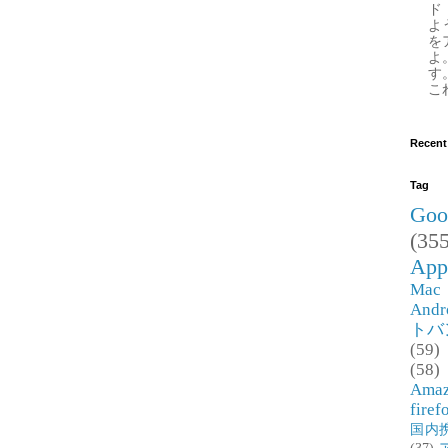
ド
よ
を
よ
す
これ
Recent
Tag
Goo
(355
App
Mac
Andr
トバ
(59)
(58)
Ama
firef
国内