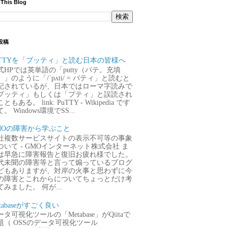
 This Blog
投稿
uTTYを「プッティ」と読む日本の皆様へ
式HPでは英単語の「putty（パテ。充填
）」のように「/ˈpʌti/ = パティ」と読むと
記されているが、日本ではローマ字読みで
プッティ」もしくは「プティ」と誤読され
ともある。 link: PuTTY - Wikipedia です
。 Windows環境でSS...
MOの障害から学ぶこと
社複数サービスサイトの表示不可等の事象
ついて - GMOインターネット株式会社 ま
は早急に障害報告と復旧お疲れ様でした。
代未聞の障害等と言って煽っているブログ
どもありますが、対岸の火事と思わずに今
の障害とこれからについてちょっとだけ考
てみました。 何が...
tabaseがすごく良い
タ可視化ツールの「Metabase」がQiitaで
題（ OSSのデータ可視化ツール