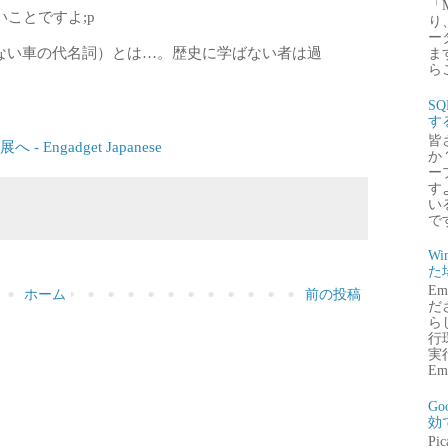
「
ことですよ;p
り
ー
（売れない車の代名詞）とは…。歴史に学ばない者は過
ま
ら
S
す
皆
 Engadget Japanese
か
ー
す
い
で
Wi
た
E
ホーム
前の投稿
だ
ら
行
実行
Emb
G
効
P