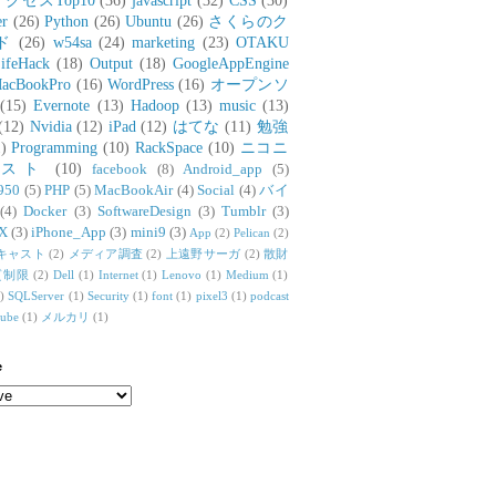
アクセスTop10
(36)
javascript
(32)
CSS
(30)
er
(26)
Python
(26)
Ubuntu
(26)
さくらのク
ド
(26)
w54sa
(24)
marketing
(23)
OTAKU
ifeHack
(18)
Output
(18)
GoogleAppEngine
acBookPro
(16)
WordPress
(16)
オープンソ
(15)
Evernote
(13)
Hadoop
(13)
music
(13)
(12)
Nvidia
(12)
iPad
(12)
はてな
(11)
勉強
)
Programming
(10)
RackSpace
(10)
ニコニ
リスト
(10)
facebook
(8)
Android_app
(5)
950
(5)
PHP
(5)
MacBookAir
(4)
Social
(4)
バイ
(4)
Docker
(3)
SoftwareDesign
(3)
Tumblr
(3)
X
(3)
iPhone_App
(3)
mini9
(3)
App
(2)
Pelican
(2)
キャスト
(2)
メディア調査
(2)
上遠野サーガ
(2)
散財
質制限
(2)
Dell
(1)
Internet
(1)
Lenovo
(1)
Medium
(1)
)
SQLServer
(1)
Security
(1)
font
(1)
pixel3
(1)
podcast
tube
(1)
メルカリ
(1)
e