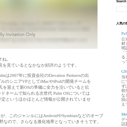
Search
人気の
P
公
材
明
「
るこ
すね。
って
用者の意見を見ているとなかなか好評のようです。
G
007年に投資会社のElevation Partnersの出
当
のシニアVPとしてiMacやiPodの開発チームを
に
ず
stein氏を迎えて新OSの準備に全力を注いでいると伝
前
ードネームで知られる次世代 Palm OSについては
な
荷予定というほかほとんど情報が公開されていませ
回
え
Me
ですが、このジャンルにはAndroidやSymbianなどのオープ
デー
分野なので、さらなる激化地帯となっていきそうです。
話