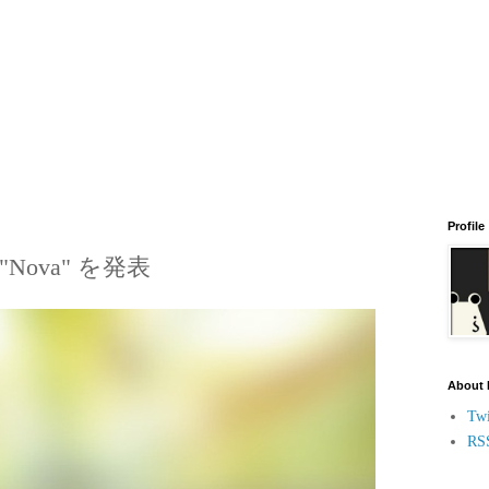
Profile
Nova" を発表
About
Twi
RS