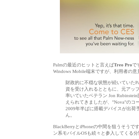
Palmの最近のヒットと言えば
Treo Pro
で
Windows Mobile端末ですが、利
財政的に不穏な状態が続いていたPalmは2
資を受け入れるとともに、元アップル
率いていたベテラン Jon Rubin
えられてきましたが、"Nova"のコ
2009年半ばに搭載デバイスが出
ん。
BlackBerryとiPhoneの中間を狙うそう
ン系モバイルOSも続々と参入してくる