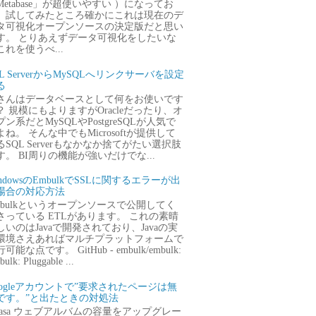
Metabase」が超使いやすい ）になってお
、試してみたところ確かにこれは現在のデ
タ可視化オープンソースの決定版だと思い
す。 とりあえずデータ可視化をしたいな
これを使うべ...
QL ServerからMySQLへリンクサーバを設定
る
さんはデータベースとして何をお使いです
？ 規模にもよりますがOracleだったり、オ
プン系だとMySQLやPostgreSQLが人気で
よね。 そんな中でもMicrosoftが提供して
るSQL Serverもなかなか捨てがたい選択肢
す。 BI周りの機能が強いだけでな...
ndowsのEmbulkでSSLに関するエラーが出
場合の対応方法
mbulkというオープンソースで公開してく
さっている ETLがあります。 これの素晴
しいのはJavaで開発されており、Javaの実
環境さえあればマルチプラットフォームで
可能な点です。 GitHub - embulk/embulk:
ulk: Pluggable ...
oogleアカウントで”要求されたページは無
です。”と出たときの対処法
icasa ウェブアルバムの容量をアップグレー