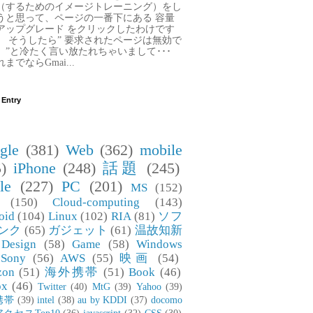
（するためのイメージトレーニング）をし
うと思って、ページの一番下にある 容量
アップグレード をクリックしたわけです
。 そうしたら” 要求されたページは無効で
。”と冷たく言い放たれちゃいまして･･･
までならGmai...
 Entry
gle
(381)
Web
(362)
mobile
)
iPhone
(248)
話題
(245)
le
(227)
PC
(201)
MS
(152)
(150)
Cloud-computing
(143)
oid
(104)
Linux
(102)
RIA
(81)
ソフ
ンク
(65)
ガジェット
(61)
温故知新
Design
(58)
Game
(58)
Windows
Sony
(56)
AWS
(55)
映画
(54)
zon
(51)
海外携帯
(51)
Book
(46)
ox
(46)
Twitter
(40)
MtG
(39)
Yahoo
(39)
携帯
(39)
intel
(38)
au by KDDI
(37)
docomo