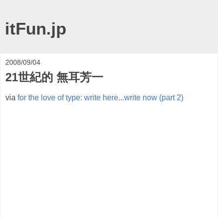
itFun.jp
2008/09/04
21世紀的 無耳芳一
via
for the love of type: write here...write now (part 2)