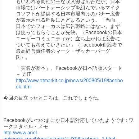
もいわれる同社の主な収入源は広告だが、日本
市場ではパートナーシップを組んでいるマイク
ロソフトが提供する日本市場向けのバナー広告
が表示される程度にとどまるという。「当面、
日本でのフォーカスは広告戦略にはない。まず
は使ってもらうことが先決。（Facebookの日本
ユーザーコミュニティが）立ち上がれば広告に
ついても考えていきたい」（Facebook創設者で
最高経営責任者のマーク・ザッカーバーグ
氏）。
「実名が基本」、Facebookが日本語版スタート
－ ＠IT
http://www.atmarkit.co.jp/news/200805/19/facebo
ok.html
今回の目立ったところは、これでしょうね。
Facebookがいつのまにか日本語対応していたようです : ワ
ークスタイル・メモ
http://www.ariel-
networks.com/blogs/tokuriki/cat39/facebook_1.html