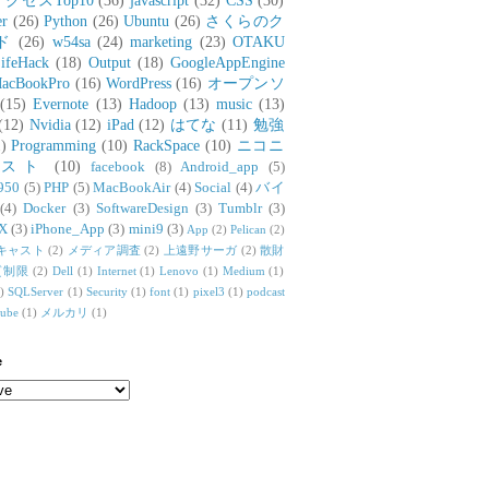
アクセスTop10
(36)
javascript
(32)
CSS
(30)
er
(26)
Python
(26)
Ubuntu
(26)
さくらのク
ド
(26)
w54sa
(24)
marketing
(23)
OTAKU
ifeHack
(18)
Output
(18)
GoogleAppEngine
acBookPro
(16)
WordPress
(16)
オープンソ
(15)
Evernote
(13)
Hadoop
(13)
music
(13)
(12)
Nvidia
(12)
iPad
(12)
はてな
(11)
勉強
)
Programming
(10)
RackSpace
(10)
ニコニ
リスト
(10)
facebook
(8)
Android_app
(5)
950
(5)
PHP
(5)
MacBookAir
(4)
Social
(4)
バイ
(4)
Docker
(3)
SoftwareDesign
(3)
Tumblr
(3)
X
(3)
iPhone_App
(3)
mini9
(3)
App
(2)
Pelican
(2)
キャスト
(2)
メディア調査
(2)
上遠野サーガ
(2)
散財
質制限
(2)
Dell
(1)
Internet
(1)
Lenovo
(1)
Medium
(1)
)
SQLServer
(1)
Security
(1)
font
(1)
pixel3
(1)
podcast
tube
(1)
メルカリ
(1)
e