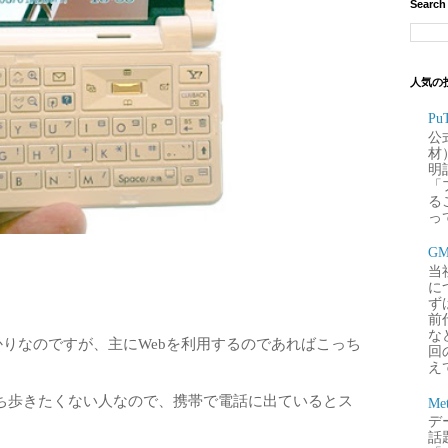
Search
人気の
P
公
材
明
「
るこ
って
G
当
に
ず
前
な
ばかりなのですが、主にWebを利用するのであればこっち
回
え
ち歩きたくない人なので、携帯で電話に出ているとス
Me
デー
話