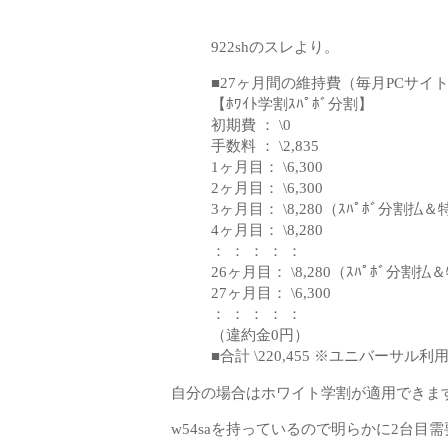
922shのスレより。
■27ヶ月間の維持費（毎月PCサイ
【ﾎﾜｲﾄ学割ｽﾊﾟﾎﾞ分割】
初期費 ： \0
手数料 ： \2,835
1ヶ月目： \6,300
2ヶ月目： \6,300
3ヶ月目： \8,280（ｽﾊﾟﾎﾞ分割払
4ヶ月目： \8,280
： ： ： ： ：
26ヶ月目： \8,280（ｽﾊﾟﾎﾞ分割
27ヶ月目： \6,300
： ： ： ： ：
（違約金0円）
■合計 \220,455 ※ユニバーサル利
自分の場合はホワイト学割が適用できま
w54saを持っているので明らかに2台目