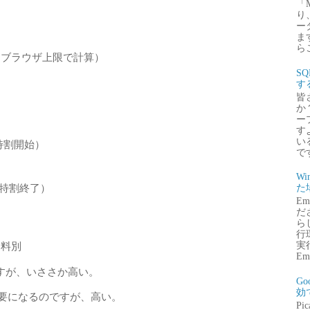
「
り
ー
ま
ら
トブラウザ上限で計算）
S
す
皆
か
ー
す
い
＆特割開始）
で
Wi
払＆特割終了）
た
E
だ
ら
行
用料別
実行
Emb
すが、いささか高い。
G
効
需要になるのですが、高い。
P