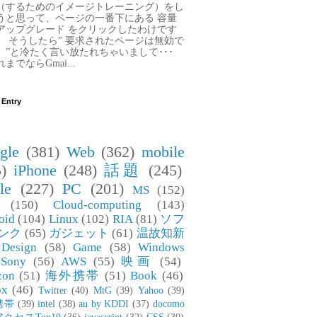
（するためのイメージトレーニング）をし
うと思って、ページの一番下にある 容量
アップグレード をクリックしたわけです
。 そうしたら” 要求されたページは無効で
。”と冷たく言い放たれちゃいまして･･･
までならGmai...
 Entry
gle
(381)
Web
(362)
mobile
)
iPhone
(248)
話題
(245)
le
(227)
PC
(201)
MS
(152)
(150)
Cloud-computing
(143)
oid
(104)
Linux
(102)
RIA
(81)
ソフ
ンク
(65)
ガジェット
(61)
温故知新
Design
(58)
Game
(58)
Windows
Sony
(56)
AWS
(55)
映画
(54)
zon
(51)
海外携帯
(51)
Book
(46)
ox
(46)
Twitter
(40)
MtG
(39)
Yahoo
(39)
携帯
(39)
intel
(38)
au by KDDI
(37)
docomo