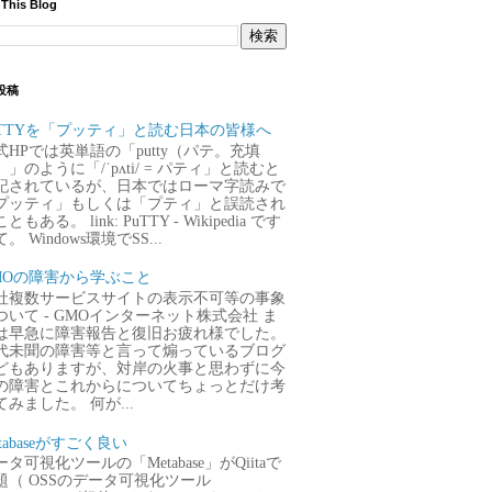
 This Blog
投稿
uTTYを「プッティ」と読む日本の皆様へ
式HPでは英単語の「putty（パテ。充填
）」のように「/ˈpʌti/ = パティ」と読むと
記されているが、日本ではローマ字読みで
プッティ」もしくは「プティ」と誤読され
ともある。 link: PuTTY - Wikipedia です
。 Windows環境でSS...
MOの障害から学ぶこと
社複数サービスサイトの表示不可等の事象
ついて - GMOインターネット株式会社 ま
は早急に障害報告と復旧お疲れ様でした。
代未聞の障害等と言って煽っているブログ
どもありますが、対岸の火事と思わずに今
の障害とこれからについてちょっとだけ考
てみました。 何が...
tabaseがすごく良い
タ可視化ツールの「Metabase」がQiitaで
題（ OSSのデータ可視化ツール