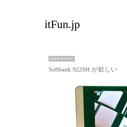
itFun.jp
2008/04/04
Softbank 922SH が欲しい