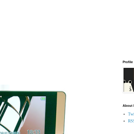
Profile
About
Twi
RS