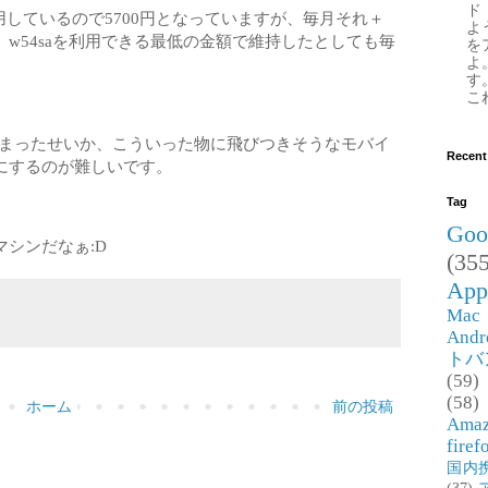
ド
使用しているので5700円となっていますが、毎月それ＋
よ
w54saを利用できる最低の金額で維持したとしても毎
を
よ
す
これ
てしまったせいか、こういった物に飛びつきそうなモバイ
Recent
にするのが難しいです。
Tag
Goo
シンだなぁ:D
(355
App
Mac
Andr
トバ
(59)
(58)
ホーム
前の投稿
Ama
firef
国内