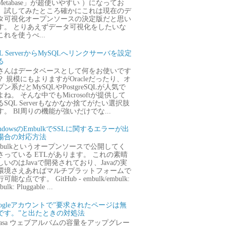
Metabase」が超使いやすい ）になってお
、試してみたところ確かにこれは現在のデ
タ可視化オープンソースの決定版だと思い
す。 とりあえずデータ可視化をしたいな
これを使うべ...
QL ServerからMySQLへリンクサーバを設定
る
さんはデータベースとして何をお使いです
？ 規模にもよりますがOracleだったり、オ
プン系だとMySQLやPostgreSQLが人気で
よね。 そんな中でもMicrosoftが提供して
るSQL Serverもなかなか捨てがたい選択肢
す。 BI周りの機能が強いだけでな...
ndowsのEmbulkでSSLに関するエラーが出
場合の対応方法
mbulkというオープンソースで公開してく
さっている ETLがあります。 これの素晴
しいのはJavaで開発されており、Javaの実
環境さえあればマルチプラットフォームで
可能な点です。 GitHub - embulk/embulk:
ulk: Pluggable ...
oogleアカウントで”要求されたページは無
です。”と出たときの対処法
icasa ウェブアルバムの容量をアップグレー