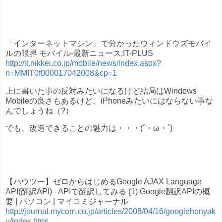
「インターネットマシン」で分かったウィンドウズモバイ
ルの限界 モバイル-最新ニュース:IT-PLUS
http://it.nikkei.co.jp/mobile/news/index.aspx?
n=MMIT0f000017042008&cp=1
上に書いた事の反対みたいになるけど結局はWindows
Mobileの良さもあるけど、iPhoneみたいにはならない事な
んでしょうね（?）
でも、改造できることの魅力は・・・(´・ω・`)
【ハウツー】ゼロからはじめるGoogle AJAX Language
API(翻訳API) - APIで翻訳してみる (1) Google翻訳APIの概
要 | パソコン | マイコミジャーナル
http://journal.mycom.co.jp/articles/2008/04/16/googlehonyak
u/index.html