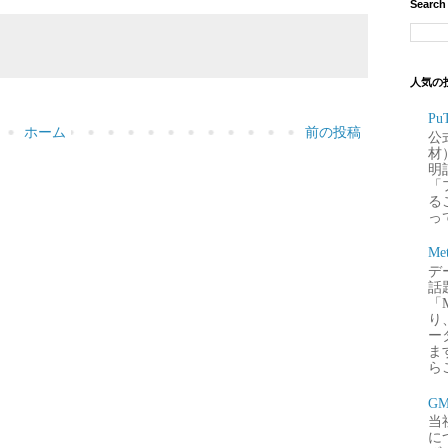
Search
人気の
P
ホーム
前の投稿
公
材
明
「
るこ
って
Me
デー
話
「
り
ー
ま
ら
G
当
に