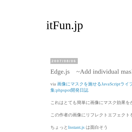
itFun.jp
2007/08/06
Edge.js ~Add individual mas
via
画像にマスクを施せるJavaScriptラ
集:phpspot開発日誌
これはとても簡単に画像にマスク効果をかけること
この作者の画像にリフレクトエフェクト
ちょっと
Instant.js
は面白そう