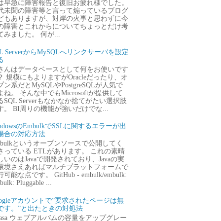
は早急に障害報告と復旧お疲れ様でした。
代未聞の障害等と言って煽っているブログ
どもありますが、対岸の火事と思わずに今
の障害とこれからについてちょっとだけ考
てみました。 何が...
QL ServerからMySQLへリンクサーバを設定
る
さんはデータベースとして何をお使いです
？ 規模にもよりますがOracleだったり、オ
プン系だとMySQLやPostgreSQLが人気で
よね。 そんな中でもMicrosoftが提供して
るSQL Serverもなかなか捨てがたい選択肢
す。 BI周りの機能が強いだけでな...
ndowsのEmbulkでSSLに関するエラーが出
場合の対応方法
mbulkというオープンソースで公開してく
さっている ETLがあります。 これの素晴
しいのはJavaで開発されており、Javaの実
環境さえあればマルチプラットフォームで
可能な点です。 GitHub - embulk/embulk:
ulk: Pluggable ...
oogleアカウントで”要求されたページは無
です。”と出たときの対処法
icasa ウェブアルバムの容量をアップグレー