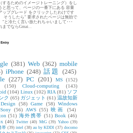
（するためのイメージトレーニング）をし
うと思って、ページの一番下にある 容量
アップグレード をクリックしたわけです
。 そうしたら” 要求されたページは無効で
。”と冷たく言い放たれちゃいまして･･･
までならGmai...
 Entry
gle
(381)
Web
(362)
mobile
)
iPhone
(248)
話題
(245)
le
(227)
PC
(201)
MS
(152)
(150)
Cloud-computing
(143)
oid
(104)
Linux
(102)
RIA
(81)
ソフ
ンク
(65)
ガジェット
(61)
温故知新
Design
(58)
Game
(58)
Windows
Sony
(56)
AWS
(55)
映画
(54)
zon
(51)
海外携帯
(51)
Book
(46)
ox
(46)
Twitter
(40)
MtG
(39)
Yahoo
(39)
携帯
(39)
intel
(38)
au by KDDI
(37)
docomo