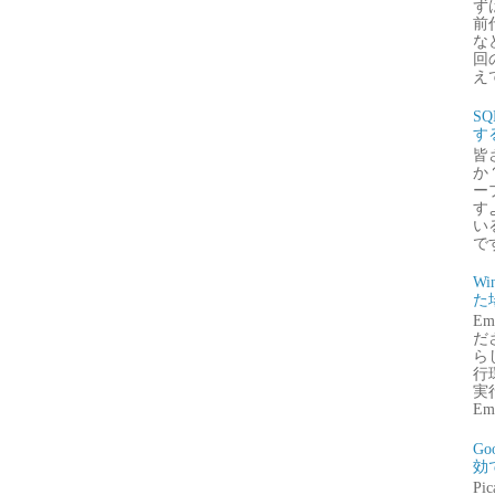
ず
前
な
回
え
S
す
皆
か
ー
す
い
で
Wi
た
E
だ
ら
行
実行
Emb
G
効
P