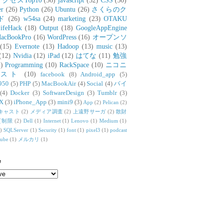
アクセスTop10
(36)
javascript
(32)
CSS
(30)
er
(26)
Python
(26)
Ubuntu
(26)
さくらのク
ド
(26)
w54sa
(24)
marketing
(23)
OTAKU
ifeHack
(18)
Output
(18)
GoogleAppEngine
acBookPro
(16)
WordPress
(16)
オープンソ
(15)
Evernote
(13)
Hadoop
(13)
music
(13)
(12)
Nvidia
(12)
iPad
(12)
はてな
(11)
勉強
)
Programming
(10)
RackSpace
(10)
ニコニ
リスト
(10)
facebook
(8)
Android_app
(5)
950
(5)
PHP
(5)
MacBookAir
(4)
Social
(4)
バイ
(4)
Docker
(3)
SoftwareDesign
(3)
Tumblr
(3)
X
(3)
iPhone_App
(3)
mini9
(3)
App
(2)
Pelican
(2)
キャスト
(2)
メディア調査
(2)
上遠野サーガ
(2)
散財
質制限
(2)
Dell
(1)
Internet
(1)
Lenovo
(1)
Medium
(1)
)
SQLServer
(1)
Security
(1)
font
(1)
pixel3
(1)
podcast
tube
(1)
メルカリ
(1)
e