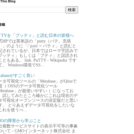
 This Blog
投稿
uTTYを「プッティ」と読む日本の皆様へ
式HPでは英単語の「putty（パテ。充填
）」のように「/ˈpʌti/ = パティ」と読むと
記されているが、日本ではローマ字読みで
プッティ」もしくは「プティ」と誤読され
ともある。 link: PuTTY - Wikipedia です
。 Windows環境でSS...
tabaseがすごく良い
タ可視化ツールの「Metabase」がQiitaで
題（ OSSのデータ可視化ツール
Metabase」が超使いやすい ）になってお
、試してみたところ確かにこれは現在のデ
タ可視化オープンソースの決定版だと思い
す。 とりあえずデータ可視化をしたいな
これを使うべ...
MOの障害から学ぶこと
社複数サービスサイトの表示不可等の事象
ついて - GMOインターネット株式会社 ま