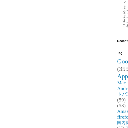
ド
よ
を
よ
す
これ
Recent
Tag
Goo
(355
App
Mac
Andr
トバ
(59)
(58)
Ama
firef
国内